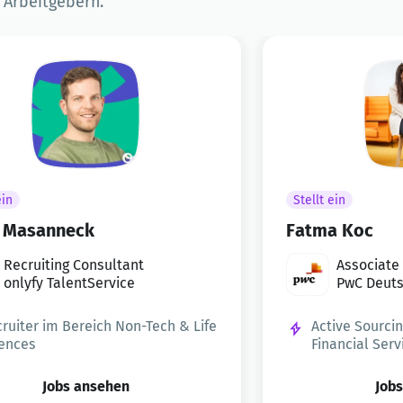
n Arbeitgebern.
ein
Stellt ein
s Masanneck
Fatma Koc
Recruiting Consultant
Associate 
onlyfy TalentService
PwC Deut
ruiter im Bereich Non-Tech & Life
Active Sourcin
ences
Financial Serv
Jobs ansehen
Job