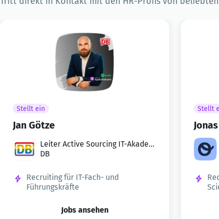
Tritt direkt in Kontakt mit den HR-Profis von beliebte
Stellt ein
Stellt 
Jan Götze
Jona
Leiter Active Sourcing IT-Akadem
iker·innen
DB
Recruiting für IT-Fach- und
Rec
Führungskräfte
Sci
Jobs ansehen