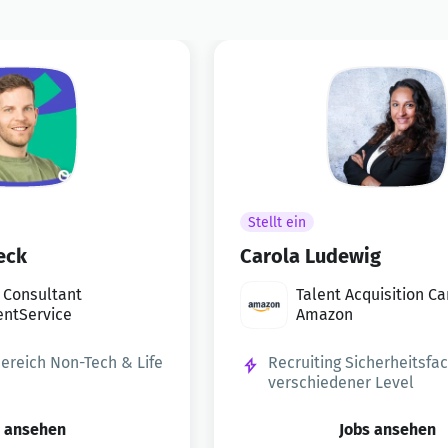
Stellt ein
eck
Carola Ludewig
g Consultant
Talent Acquisition C
entService
tner (TACP)
Amazon
Bereich Non-Tech & Life
Recruiting Sicherheitsfa
verschiedener Level
s ansehen
Jobs ansehen