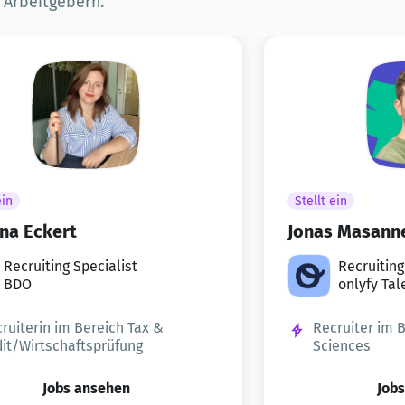
n Arbeitgebern.
ein
Stellt ein
na Eckert
Jonas Masann
Recruiting Specialist
Recruitin
BDO
onlyfy Tal
ruiterin im Bereich Tax &
Recruiter im 
it/Wirtschaftsprüfung
Sciences
Jobs ansehen
Job