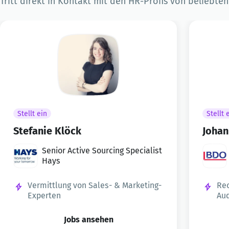
Tritt direkt in Kontakt mit den HR-Profis von beliebte
Stellt ein
Stellt 
Stefanie Klöck
Johan
Senior Active Sourcing Specialist
Hays
Vermittlung von Sales- & Marketing-
Rec
Experten
Aud
Jobs ansehen