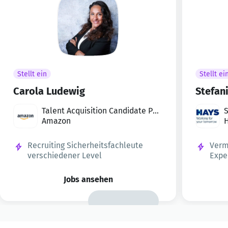
Stellt ein
Stellt ei
Carola Ludewig
Stefan
Talent Acquisition Candidate Par
S
tner (TACP)
Amazon
Recruiting Sicherheitsfachleute
Verm
verschiedener Level
Expe
Jobs ansehen