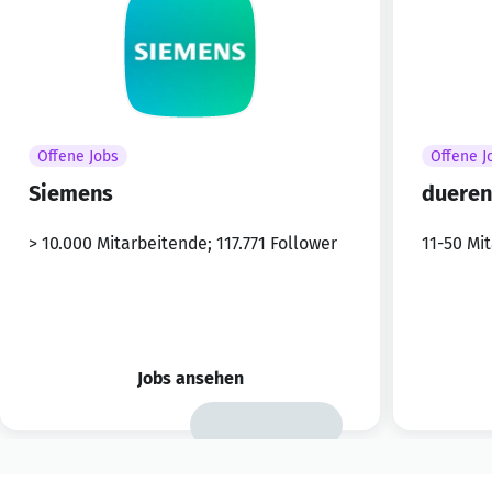
Offene Jobs
Offene J
Siemens
dueren
> 10.000 Mitarbeitende; 117.771 Follower
11-50 Mi
Jobs ansehen