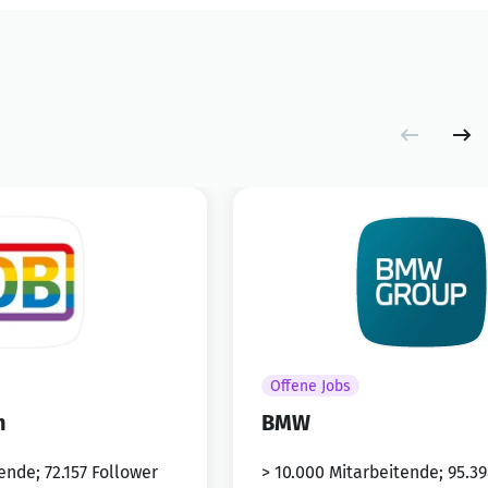
Offene Jobs
n
BMW
ende; 72.157 Follower
> 10.000 Mitarbeitende; 95.3