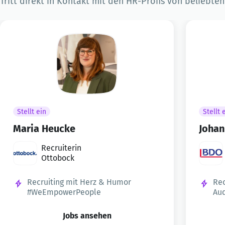
Tritt direkt in Kontakt mit den HR-Profis von beliebte
Stellt ein
Stellt 
Maria Heucke
Johan
Recruiterin
Ottobock
Recruiting mit Herz & Humor
Rec
#WeEmpowerPeople
Aud
Jobs ansehen