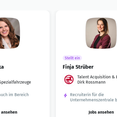
Stellt ein
ka
Finja Strüber
Talent Acquisition &
pezialfahrzeuge
anding
Dirk Rossmann
 auch im Bereich
Recruiterin für die
Unternehmenszentrale b
ROSSMANN
s ansehen
Jobs ansehen