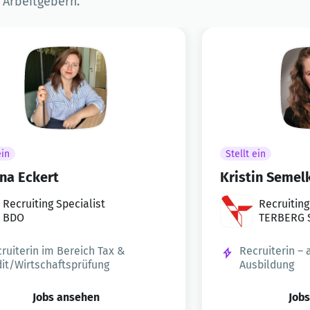
n Arbeitgebern.
ein
Stellt ein
na Eckert
Kristin Semel
Recruiting Specialist
Recruiting
BDO
TERBERG S
ruiterin im Bereich Tax &
Recruiterin –
it/Wirtschaftsprüfung
Ausbildung
Jobs ansehen
Job