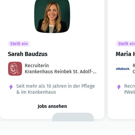
Stellt ein
Stellt ei
Sarah Baudzus
Maria 
Recruiterin
R
Krankenhaus Reinbek St. Adolf-S
tift
Seit mehr als 10 Jahren in der Pflege
Recr
& im Krankenhaus
#We
Jobs ansehen