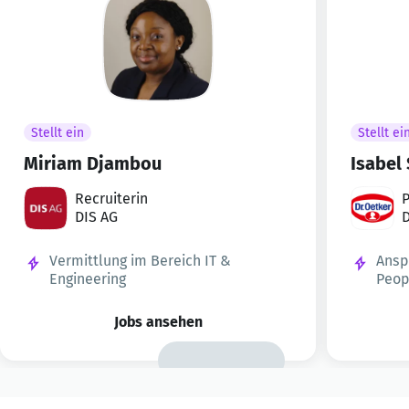
Stellt ein
Stellt ei
Miriam Djambou
Isabel
Recruiterin
P
DIS AG
g
D
Vermittlung im Bereich IT &
Anspr
Engineering
Peop
Jobs ansehen