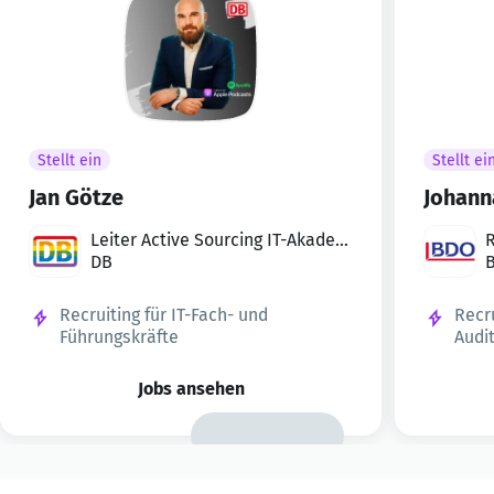
Stellt ein
Stellt ei
Jan Götze
Johann
Leiter Active Sourcing IT-Akadem
R
iker·innen
DB
Recruiting für IT-Fach- und
Recr
Führungskräfte
Audi
Jobs ansehen