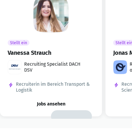
Stellt ein
Stellt ei
Vanessa Strauch
Jonas 
Recruiting Specialist DACH
R
DSV
o
Recruiterin im Bereich Transport &
Recr
Logistik
Scie
Jobs ansehen