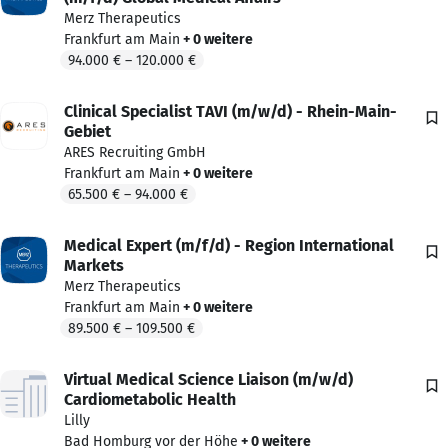
Merz Therapeutics
Ihr neuer Arbeitgeber ist ein toller Hersteller im Bereich
Frankfurt am Main
+ 0 weitere
Medizinprodukte und ein gutes Unternehmen im Mittelstand
94.000 €
–
120.000 €
mit starkem Mutterkonzern. Ein Unternehmen, mit dem ich
schon sehr erfolgreich mehrere Jahre sehr vertrauensvoll
Clinical Specialist TAVI (m/w/d) - Rhein-Main-
zusammenarbeite.
Gebiet
ARES Recruiting GmbH
Ihr Ansprechpartner
Frankfurt am Main
+ 0 weitere
65.500 €
–
94.000 €
Jan Kühne
Senior Principal
Medical Expert (m/f/d) - Region International
SALES – Medizintechnik
Markets
Merz Therapeutics
+49 30 333 063 342
Frankfurt am Main
+ 0 weitere
+49 151 446 108 12
89.500 €
–
109.500 €
jan.kuehne@perm4.com
Virtual Medical Science Liaison (m/w/d)
Ich freue mich auf Ihre Bewerbung!
Cardiometabolic Health
Lilly
Bad Homburg vor der Höhe
+ 0 weitere