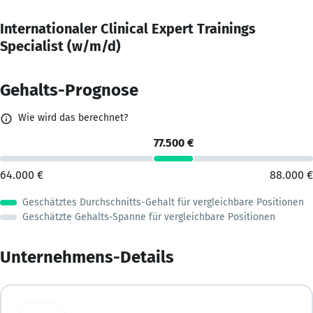
Internationaler Clinical Expert Trainings
Specialist (w/m/d)
Ref.-Nr.: PERM4-044206
Gehalts-Prognose
Branche: Medizintechnik, Medizinprodukte
Wie wird das berechnet?
Arbeitsmodell: remote
77.500 €
Ort: Frankfurt/Main
64.000 €
88.000 €
Exklusives PERM4 | Stellenangebot:
Geschätztes Durchschnitts-Gehalt für vergleichbare Positionen
Ihre Aufgaben
Geschätzte Gehalts-Spanne für vergleichbare Positionen
Internationaler Clinical Expert amp; Trainings Specialist
beim Hersteller Wundprodukte
Unternehmens-Details
Education Manager
Schulungen von Kunden und Distributoren im Ausland