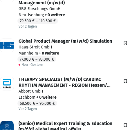
Ihre Vorteile
Management (m/w/d)
GBG Forschungs GmbH
Attraktives Vergütungsmodell
Neu-Isenburg
+ 0 weitere
79.500 €
–
110.500 €
Firmenevents
Vor 2 Tagen
Vor 2 Tagen veröffentlicht
Firmenfahrrad
Global Product Manager (m/w/d) Simulation
Haag-Streit GmbH
Firmenhandy
Mannheim
+ 0 weitere
77.000 €
–
93.000 €
Firmenwagen zur privaten Nutzung
Gestern veröffentlicht
Neu
·
Gestern
Flexible Arbeitszeiten
THERAPY SPECIALIST (M/W/D) CARDIAC
Homeoffice-Möglichkeit
RHYTHM MANAGEMENT - REGION Hessen/
Frankfurt
Abbott GmbH
Reisekostenerstattung
Eschborn
+ 0 weitere
68.500 €
–
96.000 €
Unbefristeter Vertrag
Vor 2 Tagen
Vor 2 Tagen veröffentlicht
Weiterbildungsprogramme
(Senior) Medical Expert Training & Education
Ihr Arbeitgeber
(m/f/d) Global Medical Affairs