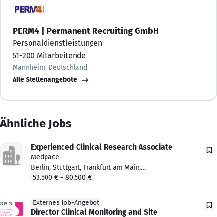
Produktschulungen amp; Anwenderschulungen in Kliniken
bei Chefärzten
PERM4 | Permanent Recruiting GmbH
Personaldienstleistungen
Enge Zusammenarbeit mit internationalem Sales Team
51-200 Mitarbeitende
amp; Bereichsleitung
Mannheim
, Deutschland
Internationale Kundenbesuche amp; Messe
Alle Stellenangebote
Reisen nach Asien, Thailand, USA, Saudi Arabien, Europa -
immer planbar!
Ähnliche Jobs
Deutschlandweiter Wohnort möglich!
Ihr Profil
Experienced Clinical Research Associate
Medpace
Erfahrung im internationalen Umfeld
Berlin
,
Stuttgart
,
Frankfurt am Main
,
Hamburg
53.500 €
–
+ 0 weitere
80.500 €
sehr gute Wundkenntnisse
fließend Englisch, gerne noch weitere Sprache
Externes Job-Angebot
Externes Job-Angebot. Von einem Partner.
Director Clinical Monitoring and Site