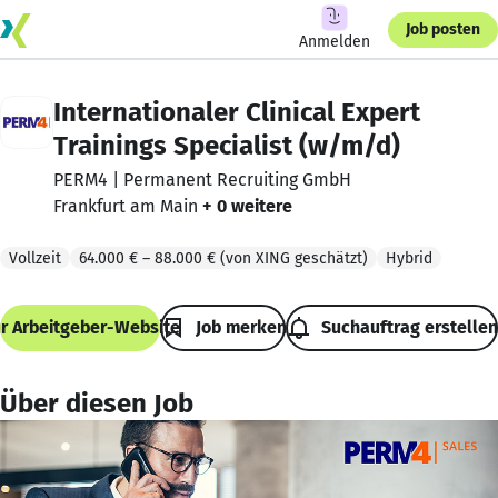
Job posten
Anmelden
Internationaler Clinical Expert
Trainings Specialist (w/m/d)
PERM4 | Permanent Recruiting GmbH
Frankfurt am Main
+ 0 weitere
Vollzeit
Art der Beschäftigung: Vollzeit
64.000 € – 88.000 € (von XING geschätzt)
Hybrid
r Arbeitgeber-Website
Job merken
Suchauftrag erstellen
Über diesen Job