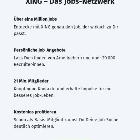
XING – Das Jobs-Netzwerk
Über eine Million Jobs
Entdecke mit XING genau den Job, der wirklich zu Dir
passt.
Persönliche Job-Angebote
Lass Dich finden von Arbeitgebern und über 20.000
Recruiter·innen.
21 Mio. Mitglieder
Knüpf neue Kontakte und erhalte Impulse für ein
besseres Job-Leben.
Kostenlos profitieren
Schon als Basis-Mitglied kannst Du Deine Job-Suche
deutlich optimieren.