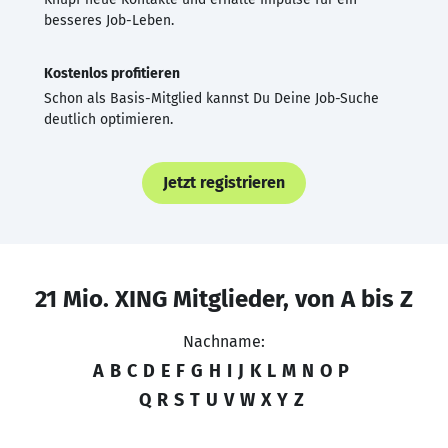
besseres Job-Leben.
Kostenlos profitieren
Schon als Basis-Mitglied kannst Du Deine Job-Suche
deutlich optimieren.
Jetzt registrieren
21 Mio. XING Mitglieder, von A bis Z
Nachname:
A
B
C
D
E
F
G
H
I
J
K
L
M
N
O
P
Q
R
S
T
U
V
W
X
Y
Z