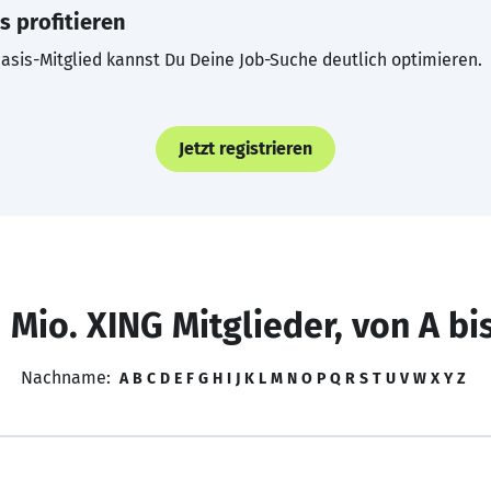
s profitieren
asis-Mitglied kannst Du Deine Job-Suche deutlich optimieren.
Jetzt registrieren
 Mio. XING Mitglieder, von A bi
Nachname:
A
B
C
D
E
F
G
H
I
J
K
L
M
N
O
P
Q
R
S
T
U
V
W
X
Y
Z