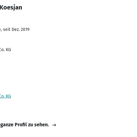
 Koesjan
 seit Dez. 2019
o. KG
o. KG
 ganze Profil zu sehen.