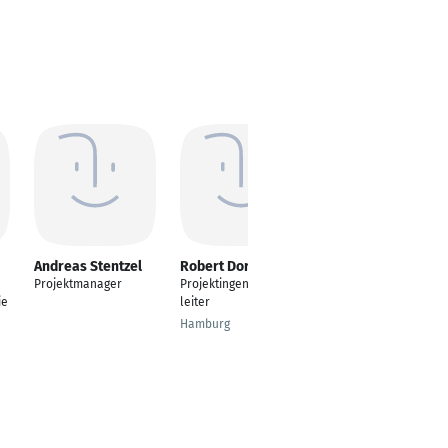
Andreas Stentzel
Robert Dorn
Andrea Stooß
Projektmanager
Projektingenieur/-
Projektleiterin/Projek
ie
leiter
tingenieurin Abfall-
und
Hamburg
Klärschlammverbren
nung
Hamburg