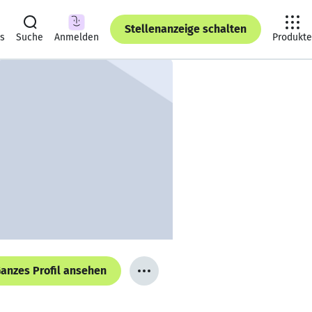
Stellenanzeige schalten
ts
Suche
Anmelden
Produkte
anzes Profil ansehen