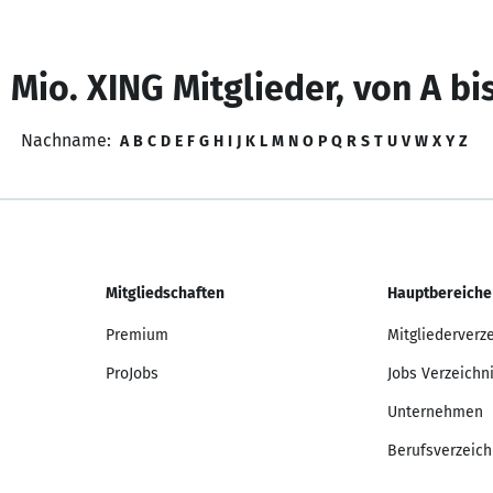
 Mio. XING Mitglieder, von A bi
Nachname:
A
B
C
D
E
F
G
H
I
J
K
L
M
N
O
P
Q
R
S
T
U
V
W
X
Y
Z
Mitgliedschaften
Hauptbereiche
Premium
Mitgliederverz
ProJobs
Jobs Verzeichn
Unternehmen
Berufsverzeich