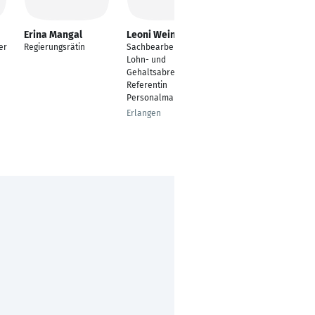
Erina Mangal
Leoni Weinbach
Joanna Klein
er
Regierungsrätin
Sachbearbeiterin
Sachbearbeiterin
Lohn- und
Personalentwicklung
Gehaltsabrechnung +
Troisdorf
Referentin
Personalmarketing
Erlangen