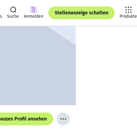
Stellenanzeige schalten
ts
Suche
Anmelden
Produkte
anzes Profil ansehen