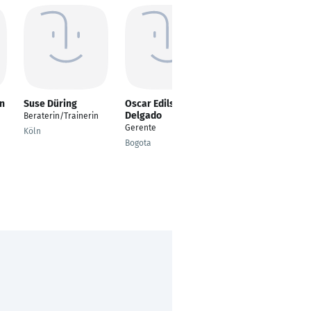
n
Suse Düring
Oscar Edilson Rozo
Julia Böge
Delgado
Beraterin/Trainerin
Senior HR Business
Gerente
Partner (interim)
Köln
Bogota
Hamburg