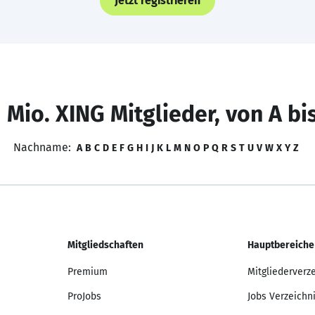
Jetzt registrieren
 Mio. XING Mitglieder, von A bi
Nachname:
A
B
C
D
E
F
G
H
I
J
K
L
M
N
O
P
Q
R
S
T
U
V
W
X
Y
Z
Mitgliedschaften
Hauptbereiche
Premium
Mitgliederverz
ProJobs
Jobs Verzeichn