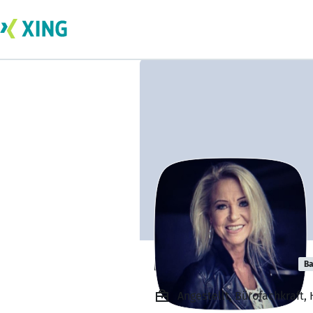
Martina Krämer
Ba
Angestellt, Bürofachkraft,