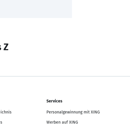
s Z
Services
eichnis
Personalgewinnung mit XING
is
Werben auf XING