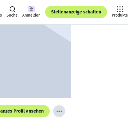
Stellenanzeige schalten
ts
Suche
Anmelden
Produkte
anzes Profil ansehen