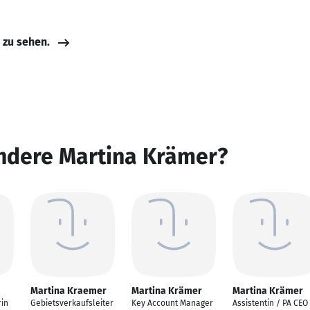
e zu sehen.
andere Martina Krämer?
Martina Kraemer
Martina Krämer
Martina Krämer
rin
Gebietsverkaufsleiter
Key Account Manager
Assistentin / PA CEO