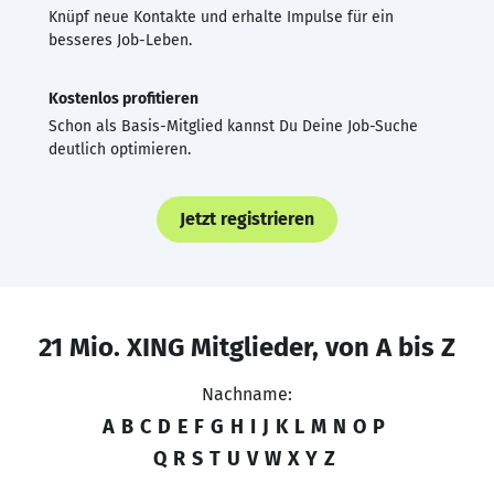
Knüpf neue Kontakte und erhalte Impulse für ein
besseres Job-Leben.
Kostenlos profitieren
Schon als Basis-Mitglied kannst Du Deine Job-Suche
deutlich optimieren.
Jetzt registrieren
21 Mio. XING Mitglieder, von A bis Z
Nachname:
A
B
C
D
E
F
G
H
I
J
K
L
M
N
O
P
Q
R
S
T
U
V
W
X
Y
Z