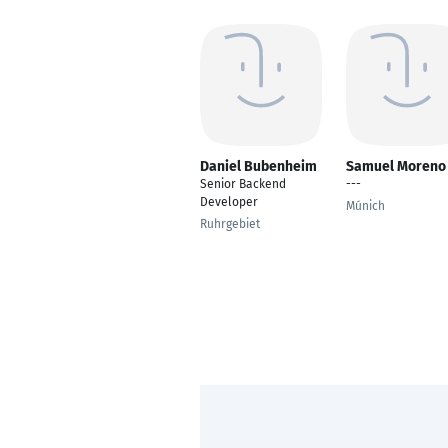
Daniel Bubenheim
Samuel Moreno
Senior Backend
---
Developer
Múnich
Ruhrgebiet