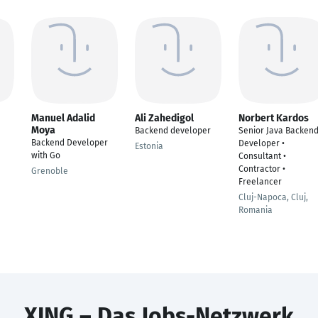
Manuel Adalid
Ali Zahedigol
Norbert Kardos
Moya
Backend developer
Senior Java Backen
Backend Developer
Developer •
Estonia
with Go
Consultant •
Contractor •
Grenoble
Freelancer
Cluj-Napoca, Cluj,
Romania
XING – Das Jobs-Netzwerk