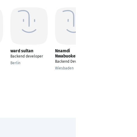
ward sultan
Nnamdi
kamran zare
Nwabuokei
d
Backend developer
Backend Developer
Backend Developer
Berlin
Sadra, shiraz, iran
Wiesbaden