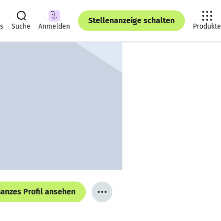
Stellenanzeige schalten
ts
Suche
Anmelden
Produkte
anzes Profil ansehen