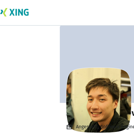
Sardar Sultanalie
Angestellt, Software Engi