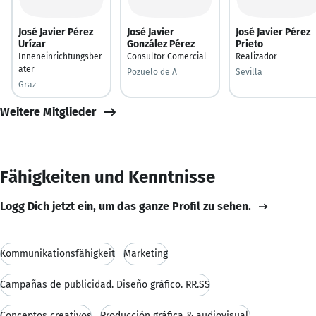
José Javier Pérez
José Javier
José Javier Pérez
Urízar
González Pérez
Prieto
Inneneinrichtungsber
Consultor Comercial
Realizador
ater
Pozuelo de A
Sevilla
Graz
Weitere Mitglieder
Fähigkeiten und Kenntnisse
Logg Dich jetzt ein, um das ganze Profil zu sehen.
Kommunikationsfähigkeit
Marketing
Campañas de publicidad. Diseño gráfico. RR.SS
Conceptos creativos
Producción gráfica & audiovisual.