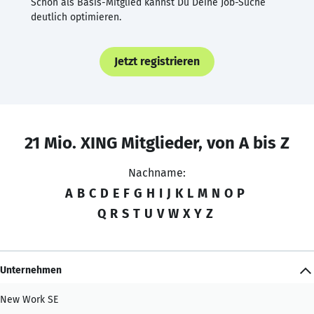
Schon als Basis-Mitglied kannst Du Deine Job-Suche
deutlich optimieren.
Jetzt registrieren
21 Mio. XING Mitglieder, von A bis Z
Nachname:
A
B
C
D
E
F
G
H
I
J
K
L
M
N
O
P
Q
R
S
T
U
V
W
X
Y
Z
Unternehmen
New Work SE