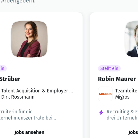
n Arbeitgebern.
ein
Stellt ein
 Strüber
Robin Maurer
Talent Acquisition & Employer Br
Teamleiter
anding
Dirk Rossmann
Migros
ruiterin für die
Recruiting & 
ternehmenszentrale bei
drei Unterne
SSMANN
Jobs ansehen
Job