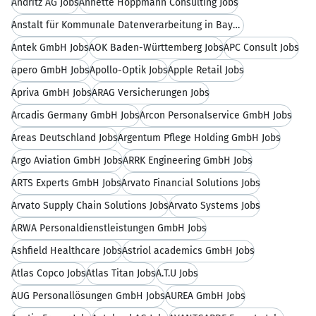
Andritz AG Jobs
Annette Hoppmann Consulting Jobs
Anstalt für Kommunale Datenverarbeitung in Bayern (AKDB) Jobs
Antek GmbH Jobs
AOK Baden-Württemberg Jobs
APC Consult Jobs
apero GmbH Jobs
Apollo-Optik Jobs
Apple Retail Jobs
Apriva GmbH Jobs
ARAG Versicherungen Jobs
Arcadis Germany GmbH Jobs
Arcon Personalservice GmbH Jobs
Areas Deutschland Jobs
Argentum Pflege Holding GmbH Jobs
Argo Aviation GmbH Jobs
ARRK Engineering GmbH Jobs
ARTS Experts GmbH Jobs
Arvato Financial Solutions Jobs
Arvato Supply Chain Solutions Jobs
Arvato Systems Jobs
ARWA Personaldienstleistungen GmbH Jobs
Ashfield Healthcare Jobs
Astriol academics GmbH Jobs
Atlas Copco Jobs
Atlas Titan Jobs
A.T.U Jobs
AÜG Personallösungen GmbH Jobs
AUREA GmbH Jobs