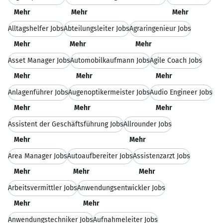
Mehr
Mehr
Mehr
Alltagshelfer Jobs
Abteilungsleiter Jobs
Agraringenieur Jobs
Mehr
Mehr
Mehr
Asset Manager Jobs
Automobilkaufmann Jobs
Agile Coach Jobs
Mehr
Mehr
Mehr
Anlagenführer Jobs
Augenoptikermeister Jobs
Audio Engineer Jobs
Mehr
Mehr
Mehr
Assistent der Geschäftsführung Jobs
Allrounder Jobs
Mehr
Mehr
Area Manager Jobs
Autoaufbereiter Jobs
Assistenzarzt Jobs
Mehr
Mehr
Mehr
Arbeitsvermittler Jobs
Anwendungsentwickler Jobs
Mehr
Mehr
Anwendungstechniker Jobs
Aufnahmeleiter Jobs