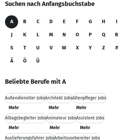
Suchen nach Anfangsbuchstabe
A
B
C
D
E
F
G
H
I
J
K
L
M
N
O
P
Q
R
S
T
U
V
W
X
Y
Z
#
Ä
Ö
Ü
Beliebte Berufe mit A
Außendienstler Jobs
Architekt Jobs
Altenpfleger Jobs
Mehr
Mehr
Mehr
Alltagsbegleiter Jobs
Animateur Jobs
Assistent Jobs
Mehr
Mehr
Mehr
Auslieferungsfahrer Jobs
Arbeitsvorbereiter Jobs