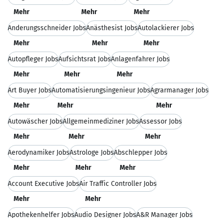
Mehr
Mehr
Mehr
Änderungsschneider Jobs
Anästhesist Jobs
Autolackierer Jobs
Mehr
Mehr
Mehr
Autopfleger Jobs
Aufsichtsrat Jobs
Anlagenfahrer Jobs
Mehr
Mehr
Mehr
Art Buyer Jobs
Automatisierungsingenieur Jobs
Agrarmanager Jobs
Mehr
Mehr
Mehr
Autowäscher Jobs
Allgemeinmediziner Jobs
Assessor Jobs
Mehr
Mehr
Mehr
Aerodynamiker Jobs
Astrologe Jobs
Abschlepper Jobs
Mehr
Mehr
Mehr
Account Executive Jobs
Air Traffic Controller Jobs
Mehr
Mehr
Apothekenhelfer Jobs
Audio Designer Jobs
A&R Manager Jobs