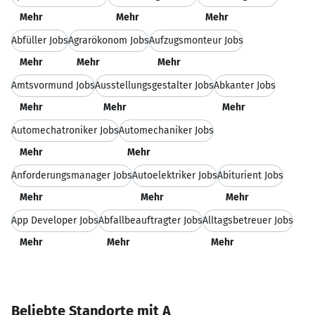
Mehr
Mehr
Mehr
Abfüller Jobs
Agrarökonom Jobs
Aufzugsmonteur Jobs
Mehr
Mehr
Mehr
Amtsvormund Jobs
Ausstellungsgestalter Jobs
Abkanter Jobs
Mehr
Mehr
Mehr
Automechatroniker Jobs
Automechaniker Jobs
Mehr
Mehr
Anforderungsmanager Jobs
Autoelektriker Jobs
Abiturient Jobs
Mehr
Mehr
Mehr
App Developer Jobs
Abfallbeauftragter Jobs
Alltagsbetreuer Jobs
Mehr
Mehr
Mehr
Beliebte Standorte mit A