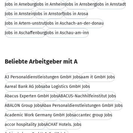
Jobs in Arneburg
Jobs in Arnheim
Jobs in Arnsberg
Jobs in Arnstadt
Jobs in Arnstein
Jobs in Arnstorf
Jobs in Arosa
Jobs in Artern-unstrut
Jobs in Aschach-an-der-donau
Jobs in Aschaffenburg
Jobs in Aschau-am-inn
Beliebte Arbeitgeber mit A
A3 Personaldienstleistungen GmbH Jobs
aam it GmbH Jobs
Aareal Bank AG Jobs
aba Logistics GmbH Jobs
Abacus Experten GmbH Jobs
ABACUS-Nachhilfeinstitut Jobs
ABALON Group Jobs
Abax Personaldienstleistungen GmbH Jobs
Academic Work Germany GmbH Jobs
accantec group Jobs
accor hospitality Jobs
ACHAT Hotels. Jobs