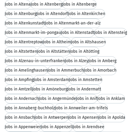
Jobs in Altena
Jobs in Altenberg
Jobs in Altenberge
Jobs in Altenburg
Jobs in Altendorf
Jobs in Altenkirchen
Jobs in Altenkunstadt
Jobs in Altenmarkt-an-der-alz
Jobs in Altenmarkt-im-pongau
Jobs in Altenstadt
Jobs in Altensteig
Jobs in Altentreptow
Jobs in Altheim
Jobs in Altshausen
Jobs in Altstetten
Jobs in Altstätten
Jobs in Altötting
Jobs in Alzenau-in-unterfranken
Jobs in Alzey
Jobs in Amberg
Jobs in Amelinghausen
Jobs in Ammerbuch
Jobs in Amorbach
Jobs in Ampfing
Jobs in Amsterdam
Jobs in Amstetten
Jobs in Amtzell
Jobs in Amöneburg
Jobs in Andermatt
Jobs in Andernach
Jobs in Angermünde
Jobs in Anif
Jobs in Anklam
Jobs in Annaberg-buchholz
Jobs in Annweiler-am-trifels
Jobs in Ansbach
Jobs in Antwerpen
Jobs in Apensen
Jobs in Apolda
Jobs in Appenweier
Jobs in Appenzell
Jobs in Arendsee