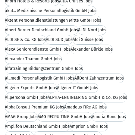
Ahorn Hotels & Resorts Jobs
AIDA Cruises Jobs
akut... Medizinische Personallogistik GmbH Jobs
Akzent Personaldienstleistungen Mitte GmbH Jobs
Albert Berner Deutschland GmbH Jobs
ALDI Nord Jobs
ALDI SE & Co. KG Jobs
ALDI SÜD Jobs
Aldi Suisse Jobs
AlexA Seniorendienste GmbH Jobs
Alexander Bürkle Jobs
Alexander Thamm GmbH Jobs
alfatraining Bildungszentrum GmbH Jobs
all.medi Personallogistik GmbH Jobs
AllDent Zahnzentrum Jobs
Allgeier Experts GmbH Jobs
Allgeier IT GmbH Jobs
Allpersona GmbH Jobs
ALPHA-ENGINEERING GmbH & Co. KG Jobs
AlphaConsult Premium KG Jobs
Amadeus FiRe AG Jobs
AMAG Group Jobs
AMG RECRUITING GmbH Jobs
Amoria Bond Jobs
Amplifon Deutschland GmbH Jobs
Amprion GmbH Jobs