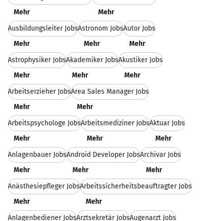
Mehr
Mehr
Ausbildungsleiter Jobs
Astronom Jobs
Autor Jobs
Mehr
Mehr
Mehr
Astrophysiker Jobs
Akademiker Jobs
Akustiker Jobs
Mehr
Mehr
Mehr
Arbeitserzieher Jobs
Area Sales Manager Jobs
Mehr
Mehr
Arbeitspsychologe Jobs
Arbeitsmediziner Jobs
Aktuar Jobs
Mehr
Mehr
Mehr
Anlagenbauer Jobs
Android Developer Jobs
Archivar Jobs
Mehr
Mehr
Mehr
Anästhesiepfleger Jobs
Arbeitssicherheitsbeauftragter Jobs
Mehr
Mehr
Anlagenbediener Jobs
Arztsekretär Jobs
Augenarzt Jobs