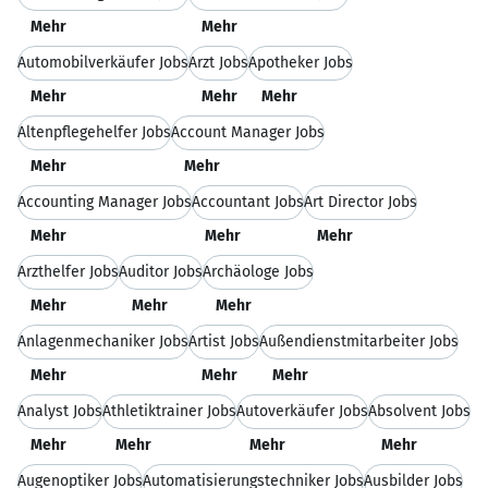
Mehr
Mehr
Automobilverkäufer Jobs
Arzt Jobs
Apotheker Jobs
Mehr
Mehr
Mehr
Altenpflegehelfer Jobs
Account Manager Jobs
Mehr
Mehr
Accounting Manager Jobs
Accountant Jobs
Art Director Jobs
Mehr
Mehr
Mehr
Arzthelfer Jobs
Auditor Jobs
Archäologe Jobs
Mehr
Mehr
Mehr
Anlagenmechaniker Jobs
Artist Jobs
Außendienstmitarbeiter Jobs
Mehr
Mehr
Mehr
Analyst Jobs
Athletiktrainer Jobs
Autoverkäufer Jobs
Absolvent Jobs
Mehr
Mehr
Mehr
Mehr
Augenoptiker Jobs
Automatisierungstechniker Jobs
Ausbilder Jobs