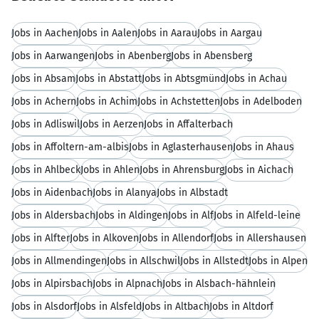
Jobs in Aachen
Jobs in Aalen
Jobs in Aarau
Jobs in Aargau
Jobs in Aarwangen
Jobs in Abenberg
Jobs in Abensberg
Jobs in Absam
Jobs in Abstatt
Jobs in Abtsgmünd
Jobs in Achau
Jobs in Achern
Jobs in Achim
Jobs in Achstetten
Jobs in Adelboden
Jobs in Adliswil
Jobs in Aerzen
Jobs in Affalterbach
Jobs in Affoltern-am-albis
Jobs in Aglasterhausen
Jobs in Ahaus
Jobs in Ahlbeck
Jobs in Ahlen
Jobs in Ahrensburg
Jobs in Aichach
Jobs in Aidenbach
Jobs in Alanya
Jobs in Albstadt
Jobs in Aldersbach
Jobs in Aldingen
Jobs in Alf
Jobs in Alfeld-leine
Jobs in Alfter
Jobs in Alkoven
Jobs in Allendorf
Jobs in Allershausen
Jobs in Allmendingen
Jobs in Allschwil
Jobs in Allstedt
Jobs in Alpen
Jobs in Alpirsbach
Jobs in Alpnach
Jobs in Alsbach-hähnlein
Jobs in Alsdorf
Jobs in Alsfeld
Jobs in Altbach
Jobs in Altdorf