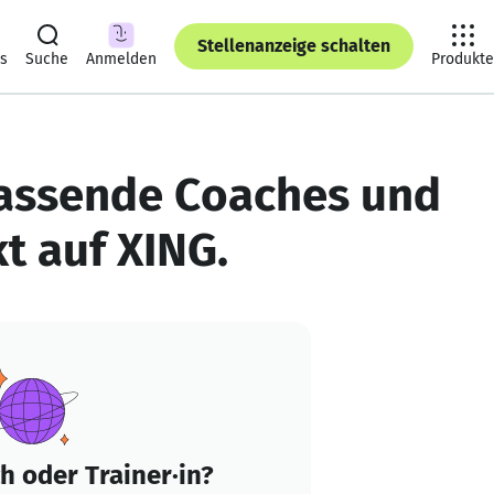
Stellenanzeige schalten
ts
Suche
Anmelden
Produkte
Passende Coaches und
kt auf XING.
h oder Trainer·in?