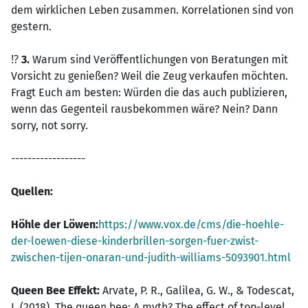
dem wirklichen Leben zusammen. Korrelationen sind von
gestern.
⁉️
3.
Warum sind Veröffentlichungen von Beratungen mit
Vorsicht zu genießen? Weil die Zeug verkaufen möchten.
Fragt Euch am besten: Würden die das auch publizieren,
wenn das Gegenteil rausbekommen wäre? Nein? Dann
sorry, not sorry.
------------------
Quellen:
Höhle der Löwen:
https://www.vox.de/cms/die-hoehle-
der-loewen-diese-kinderbrillen-sorgen-fuer-zwist-
zwischen-tijen-onaran-und-judith-williams-5093901.html
Queen Bee Effekt:
Arvate, P. R., Galilea, G. W., & Todescat,
I. (2018). The queen bee: A myth? The effect of top-level