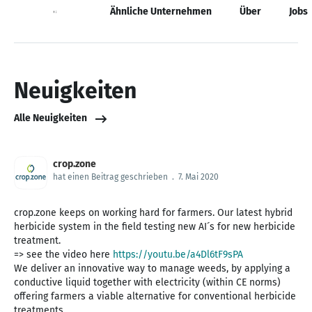
Neuigkeiten
Ähnliche Unternehmen
Über
Jobs
Neuigkeiten
Alle Neuigkeiten
crop.zone
hat einen Beitrag geschrieben
.
7. Mai 2020
crop.zone keeps on working hard for farmers. Our latest hybrid
herbicide system in the field testing new AI´s for new herbicide
treatment.
=> see the video here
https://youtu.be/a4Dl6tF9sPA
We deliver an innovative way to manage weeds, by applying a
conductive liquid together with electricity (within CE norms)
offering farmers a viable alternative for conventional herbicide
treatments.