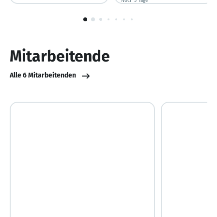
Noch 5 Tage
Noch 5 Tage
1
von
10
Mitarbeitende
Alle 6 Mitarbeitenden