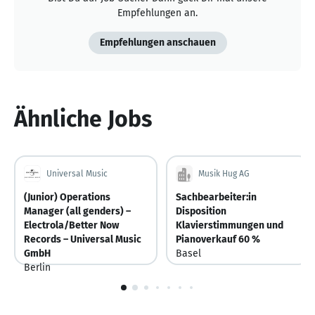
Empfehlungen an.
Empfehlungen anschauen
Ähnliche Jobs
Universal Music
Musik Hug AG
(Junior) Operations
Sachbearbeiter:in
Manager (all genders) –
Disposition
Electrola/Better Now
Klavierstimmungen und
Records – Universal Music
Pianoverkauf 60 %
GmbH
Basel
Berlin
Schweiz
Deutschland
1
Vor 5 Tagen
Vor 5 Tagen veröffentlicht
von