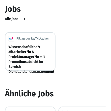
Jobs
Alle jobs
FIR an der RWTH Aachen
Wissenschaftliche*r
Mitarbeiter*in &
Projektmanager*in mit
Promotionsabsicht im
Bereich
Dienstleistungsmanagement
Aachen
Deutschland
Vor 5 Stunden
Vor 5 Stunden veröffentlicht
Ähnliche Jobs