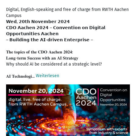
Digital, English-speaking and free of charge from RWTH Aachen
Campus
𝗪𝗲𝗱, 𝟮𝟬𝘁𝗵 𝗡𝗼𝘃𝗲𝗺𝗯𝗲𝗿 𝟮𝟬𝟮𝟰
𝗖𝗗𝗢 𝗔𝗮𝗰𝗵𝗲𝗻 𝟮𝟬𝟮𝟰 – 𝗖𝗼𝗻𝘃𝗲𝗻𝘁𝗶𝗼𝗻 𝗼𝗻 𝗗𝗶𝗴𝗶𝘁𝗮𝗹
𝗢𝗽𝗽𝗼𝗿𝘁𝘂𝗻𝗶𝘁𝗶𝗲𝘀 𝗔𝗮𝗰𝗵𝗲𝗻
– 𝗕𝘂𝗶𝗹𝗱𝗶𝗻𝗴 𝘁𝗵𝗲 𝗔𝗜-𝗱𝗿𝗶𝘃𝗲𝗻 𝗘𝗻𝘁𝗲𝗿𝗽𝗿𝗶𝘀𝗲 –
𝐓𝐡𝐞 𝐭𝐨𝐩𝐢𝐜𝐬 𝐨𝐟 𝐭𝐡𝐞 𝐂𝐃𝐎 𝐀𝐚𝐜𝐡𝐞𝐧 𝟐𝟎𝟐𝟒:
𝐋𝐨𝐧𝐠-𝐭𝐞𝐫𝐦 𝐒𝐮𝐜𝐜𝐞𝐬𝐬 𝐰𝐢𝐭𝐡 𝐚𝐧 𝐀𝐈 𝐒𝐭𝐫𝐚𝐭𝐞𝐠𝐲
Why should AI be considered at a strategic level?
Weiterlesen
𝐀𝐈 𝐓𝐞𝐜𝐡𝐧𝐨𝐥𝐨𝐠𝐢...