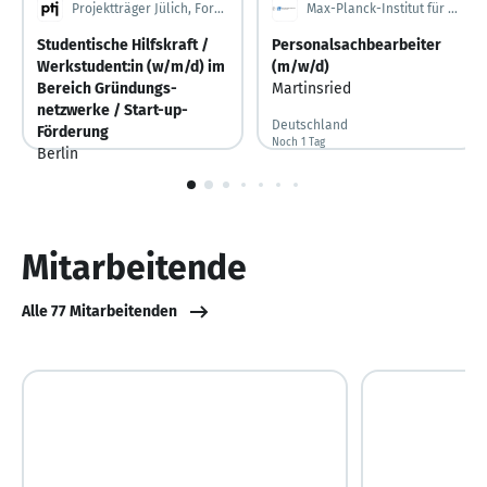
Projektträger Jülich, Forschungszentrum Jülich GmbH
Max-Planck-Institut für Biochemie
Studentische Hilfskraft /
Personalsachbearbeiter
Werkstudent:in (w/m/d) im
(m/w/d)
Bereich Gründungs­
Martinsried
netzwerke / Start-up-
Deutschland
Förderung
Noch 1 Tag
Noch 1 Tag
Berlin
Deutschland
1
Vor 7 Tagen
Vor 7 Tagen veröffentlicht
von
10
Mitarbeitende
Alle 77 Mitarbeitenden