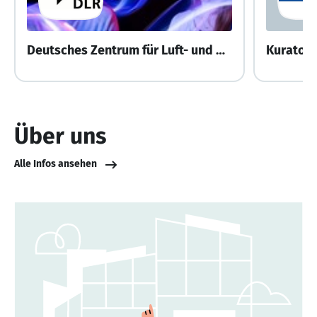
Deutsches Zentrum für Luft- und Raumfahrt e.V.
Kuratori
Über uns
Alle Infos ansehen