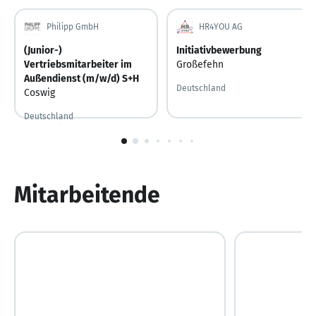
Philipp GmbH
HR4YOU AG
(Junior-)
Initiativbewerbung
Vertriebsmitarbeiter im
Großefehn
Außendienst (m/w/d) S+H
Deutschland
Coswig
Deutschland
Vor 9 Stunden
Vor 9 Stunden veröffentlicht
1
von
10
Mitarbeitende