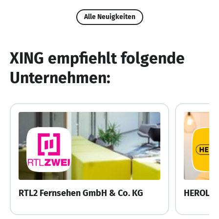
Alle Neuigkeiten
XING empfiehlt folgende
Unternehmen:
RTL2 Fernsehen GmbH & Co. KG
HEROLD 