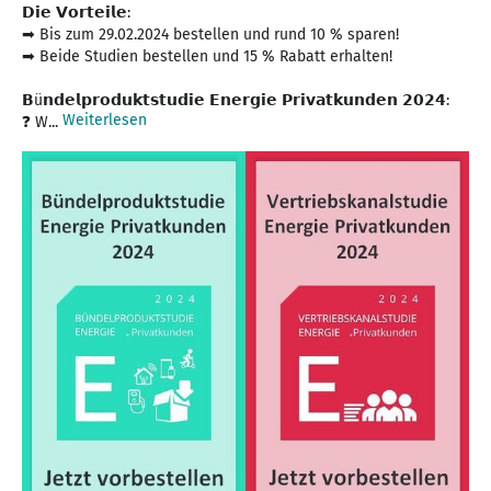
𝗗𝗶𝗲 𝗩𝗼𝗿𝘁𝗲𝗶𝗹𝗲:
➡ Bis zum 29.02.2024 bestellen und rund 10 % sparen!
➡ Beide Studien bestellen und 15 % Rabatt erhalten!
𝗕ü𝗻𝗱𝗲𝗹𝗽𝗿𝗼𝗱𝘂𝗸𝘁𝘀𝘁𝘂𝗱𝗶𝗲 𝗘𝗻𝗲𝗿𝗴𝗶𝗲 𝗣𝗿𝗶𝘃𝗮𝘁𝗸𝘂𝗻𝗱𝗲𝗻 𝟮𝟬𝟮𝟰:
Weiterlesen
❓ W...