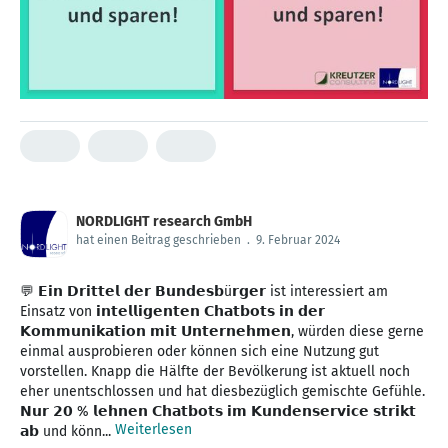
NORDLIGHT research GmbH
hat einen Beitrag geschrieben
.
9. Februar 2024
💬 𝗘𝗶𝗻 𝗗𝗿𝗶𝘁𝘁𝗲𝗹 𝗱𝗲𝗿 𝗕𝘂𝗻𝗱𝗲𝘀𝗯ü𝗿𝗴𝗲𝗿 ist interessiert am
Einsatz von 𝗶𝗻𝘁𝗲𝗹𝗹𝗶𝗴𝗲𝗻𝘁𝗲𝗻 𝗖𝗵𝗮𝘁𝗯𝗼𝘁𝘀 𝗶𝗻 𝗱𝗲𝗿
𝗞𝗼𝗺𝗺𝘂𝗻𝗶𝗸𝗮𝘁𝗶𝗼𝗻 𝗺𝗶𝘁 𝗨𝗻𝘁𝗲𝗿𝗻𝗲𝗵𝗺𝗲𝗻, würden diese gerne
einmal ausprobieren oder können sich eine Nutzung gut
vorstellen. Knapp die Hälfte der Bevölkerung ist aktuell noch
eher unentschlossen und hat diesbezüglich gemischte Gefühle.
𝗡𝘂𝗿 𝟮𝟬 % 𝗹𝗲𝗵𝗻𝗲𝗻 𝗖𝗵𝗮𝘁𝗯𝗼𝘁𝘀 𝗶𝗺 𝗞𝘂𝗻𝗱𝗲𝗻𝘀𝗲𝗿𝘃𝗶𝗰𝗲 𝘀𝘁𝗿𝗶𝗸𝘁
Weiterlesen
𝗮𝗯 und könn...