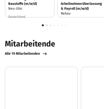
Baustoffe (m/w/d)
Arbeitnehmerüberlassung
Neu-Ulm
& Payroll (m/w/d)
Rehau
Deutschland
Deutschland
Vor 2 Stunden
Vor 2 Stunden veröffentlicht
1
von
10
Mitarbeitende
Alle 19 Mitarbeitenden