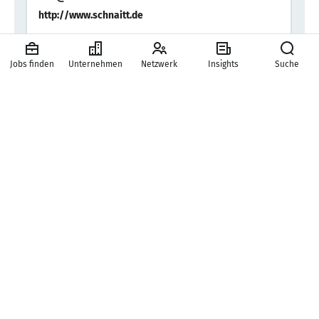
http://www.schnaitt.de
Jobs finden
Unternehmen
Netzwerk
Insights
Suche
Unternehmen
New Work SE
Karriere
Presse
Hilfe & Kontakt
Mitgliedschaften