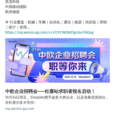
杰克科技
中国移动国际
凯诗德国
🎯 行业覆盖：机械｜车辆｜自动化｜通信｜能源｜供应链｜营销
https://mp.weixin.qq.com/s/v1CPr1NEMd1gv3se7i6Qag
中欧企业招聘会——杜塞站求职者报名启动！
10月24日周五，SinoJobs携手超多大牌企业，以及海量优质岗位，
在杜塞尔多夫等你~
mp.weixin.qq.com