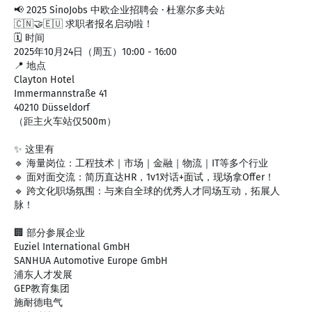
📢 2025 SinoJobs 中欧企业招聘会 · 杜塞尔多夫站
🇨🇳🤝🇪🇺 求职者报名启动啦！
🗓 时间
2025年10月24日（周五）10:00 - 16:00
📍 地点
Clayton Hotel
Immermannstraße 41
40210 Düsseldorf
（距主火车站仅500m）
✨ 这里有
🔹 海量岗位：工程技术｜市场｜金融｜物流｜IT等多个行业
🔹 面对面交流：简历直达HR，1v1对话+面试，现场拿Offer！
🔹 跨文化职场氛围：与来自全球的优秀人才同场互动，拓展人
脉！
🏢 部分参展企业
Euziel International GmbH
SANHUA Automotive Europe GmbH
浦东人才发展
GEP教育集团
施耐德电气