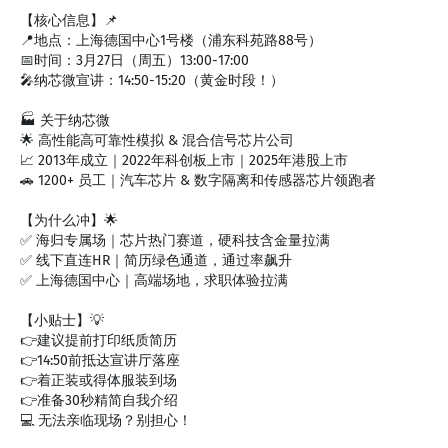
【核心信息】📌
📍地点：上海德国中心1号楼（浦东科苑路88号）
📅时间：3月27日（周五）13:00-17:00
🎤纳芯微宣讲：14:50-15:20（黄金时段！）
🏭 关于纳芯微
🌟 高性能高可靠性模拟 & 混合信号芯片公司
📈 2013年成立｜2022年科创板上市｜2025年港股上市
🚗 1200+ 员工｜汽车芯片 & 数字隔离和传感器芯片领跑者
【为什么冲】🌟
✅ 海归专属场｜芯片热门赛道，硬科技含金量拉满
✅ 线下直连HR｜简历绿色通道，通过率飙升
✅ 上海德国中心｜高端场地，求职体验拉满
【小贴士】💡
👉建议提前打印纸质简历
👉14:50前抵达宣讲厅落座
👉着正装或得体服装到场
👉准备30秒精简自我介绍
💻 无法亲临现场？别担心！