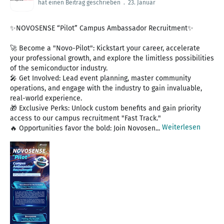
hat einen Beitrag geschrieben
.
23. Januar
✨NOVOSENSE “Pilot” Campus Ambassador Recruitment✨
🚀 Become a "Novo-Pilot": Kickstart your career, accelerate
your professional growth, and explore the limitless possibilities
of the semiconductor industry.
🎤 Get Involved: Lead event planning, master community
operations, and engage with the industry to gain invaluable,
real-world experience.
🎁 Exclusive Perks: Unlock custom benefits and gain priority
access to our campus recruitment "Fast Track."
Weiterlesen
🔥 Opportunities favor the bold: Join Novosen...