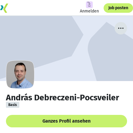
Job posten
Anmelden
András Debreczeni-Pocsveiler
Basis
Ganzes Profil ansehen