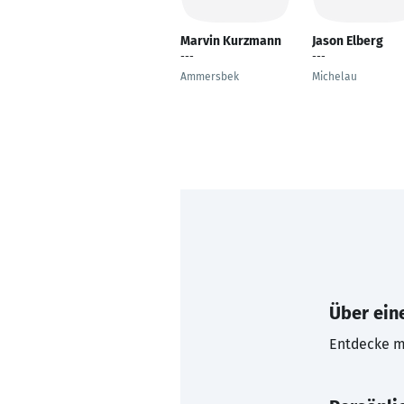
Marvin Kurzmann
Jason Elberg
---
---
Ammersbek
Michelau
Über eine
Entdecke mi