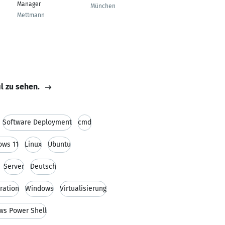
Manager
München
Schleiz
Mettmann
il zu sehen.
Software Deployment
cmd
ows 11
Linux
Ubuntu
Server
Deutsch
ration
Windows
Virtualisierung
s Power Shell