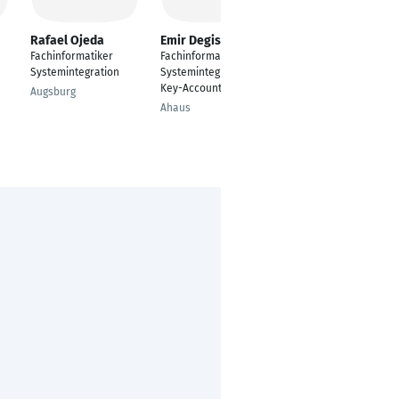
Rafael Ojeda
Emir Degismis
Sascha
Linnenbröker
Fachinformatiker
Fachinformatiker
Fachinformatiker
Systemintegration
Systemintegration /
Systemintegration
Key-Account Manager
Augsburg
Lemgo
Ahaus