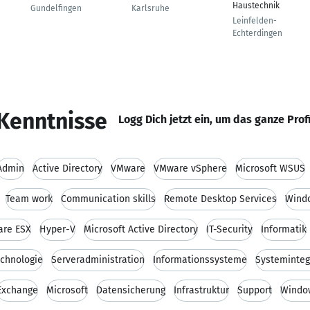
Haustechnik
Gundelfingen
Karlsruhe
Leinfelden-
Echterdingen
Kenntnisse
Logg Dich jetzt ein, um das ganze Prof
Admin
Active Directory
VMware
VMware vSphere
Microsoft WSUS
Team work
Communication skills
Remote Desktop Services
Wind
re ESX
Hyper-V
Microsoft Active Directory
IT-Security
Informatik
echnologie
Serveradministration
Informationssysteme
Systeminteg
Exchange
Microsoft
Datensicherung
Infrastruktur
Support
Window