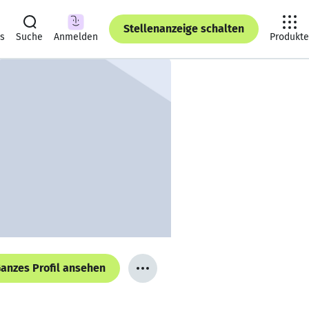
Stellenanzeige schalten
ts
Suche
Anmelden
Produkte
anzes Profil ansehen