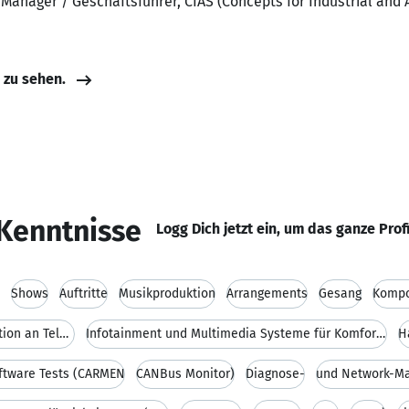
 Manager / Geschäftsführer, CIAS (Concepts for Industrial an
e zu sehen.
Kenntnisse
Logg Dich jetzt ein, um das ganze Prof
Shows
Auftritte
Musikproduktion
Arrangements
Gesang
Kompo
Durchführung Systemtests und Integration an Telema
Infotainment und Multimedia Systeme für Komfort- u
H
oftware Tests (CARMEN
CANBus Monitor)
Diagnose-
und Network-M