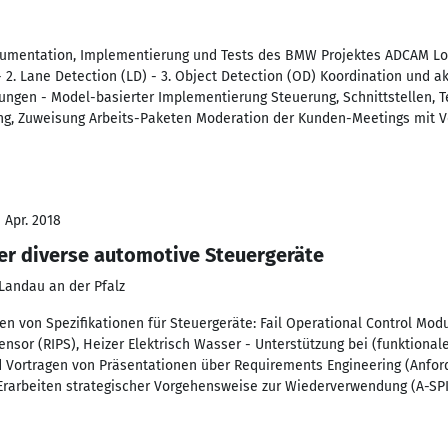
kumentation, Implementierung und Tests des BMW Projektes ADCAM Low
- 2. Lane Detection (LD) - 3. Object Detection (OD) Koordination und ak
ngen - Model-basierter Implementierung Steuerung, Schnittstellen, Te
g, Zuweisung Arbeits-Paketen Moderation der Kunden-Meetings mit 
 Apr. 2018
r diverse automotive Steuergeräte
Landau an der Pfalz
en von Spezifikationen für Steuergeräte: Fail Operational Control Mod
sor (RIPS), Heizer Elektrisch Wasser - Unterstützung bei (funktional
d Vortragen von Präsentationen über Requirements Engineering (Anfor
 Erarbeiten strategischer Vorgehensweise zur Wiederverwendung (A-SPI