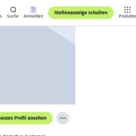
Stellenanzeige schalten
ts
Suche
Anmelden
Produkte
anzes Profil ansehen