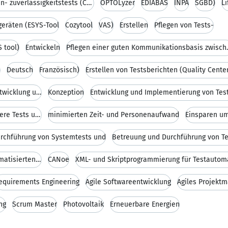
Daten- und Nachrichten- zuverlässigkeitstests (CAN
OPTOLyzer
EDIABAS
INPA
SGBD)
L
geräten (ESYS-Tool
Cozytool
VAS)
Erstellen
Pflegen von Tests-
 tool)
Entwickeln
Pflegen einer g
h
Deutsch
Französisch)
Erstellen von Testsberichten (Quality Center
Management der Anforderungen für Entwicklung und T
Konzeption
CANoe-Skripten für bessere und präzisere Tests und
minimierten Zeit- und Personenaufwand
Einsparen um
rchführung von Systemtests und
Betreuung und Durchführung von automatisierten Tes
CANoe
equirements Engineering
Agile Softwareentwicklung
Agiles Projekt
ng
Scrum Master
Photovoltaik
Erneuerbare Energien