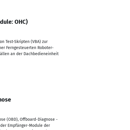
dule: OHC)
n Test-Skripten (VBA) zur
ner Ferngesteuerten Roboter-
ällen an der Dachbedieneinheit
nose
ose (OBD), Offboard-Diagnose -
ng der Empfänger-Module der