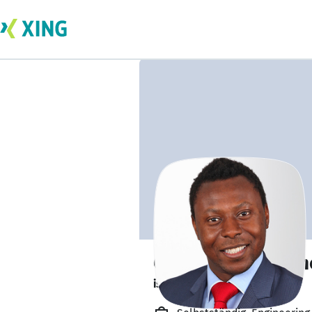
Gilles Demosthen
ist nur teilweise verfügbar.