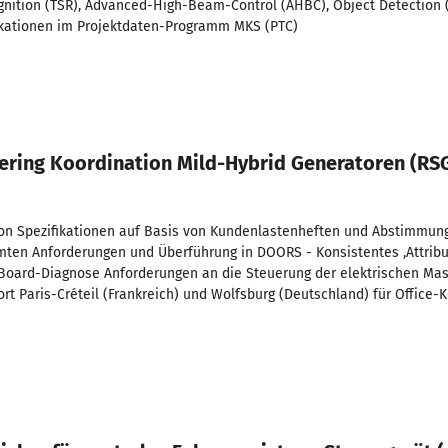
ognition (TSR), Advanced-High-Beam-Control (AHBC), Object Detection 
fikationen im Projektdaten-Programm MKS (PTC)
ring Koordination Mild-Hybrid Generatoren (RS
 von Spezifikationen auf Basis von Kundenlastenheften und Abstimmu
mten Anforderungen und Überführung in DOORS - Konsistentes ‚Attribu
ard-Diagnose Anforderungen an die Steuerung der elektrischen Masc
t Paris-Créteil (Frankreich) und Wolfsburg (Deutschland) für Office-K