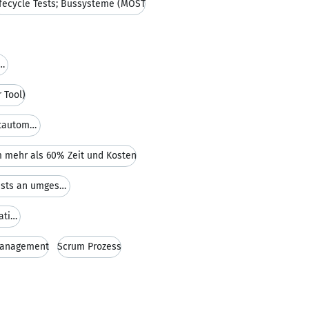
ifecycle Tests; Bussysteme (MOST
uten Kommunikationsbasis zwischen F
 Tool)
Entwicklung und Implementierung von Testautomati
 mehr als 60% Zeit und Kosten
Betreuung und Durchführung von Tests an umgesetzte
XML- und Skriptprogrammierung für Testautomatisier
management
Scrum Prozess