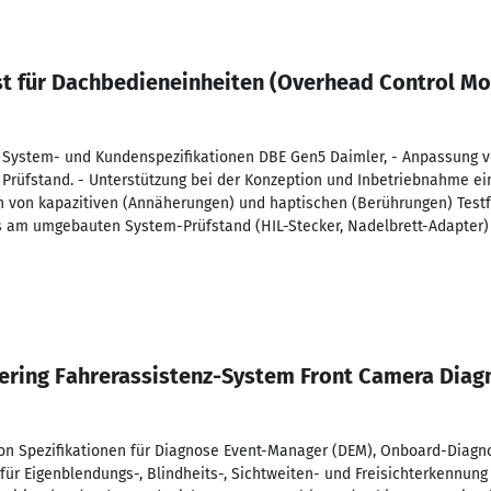
st für Dachbedieneinheiten (Overhead Control Mo
us System- und Kundenspezifikationen DBE Gen5 Daimler, - Anpassung vo
 Prüfstand. - Unterstützung bei der Konzeption und Inbetriebnahme ei
n von kapazitiven (Annäherungen) und haptischen (Berührungen) Testf
s am umgebauten System-Prüfstand (HIL-Stecker, Nadelbrett-Adapter)
ering Fahrerassistenz-System Front Camera Diag
von Spezifikationen für Diagnose Event-Manager (DEM), Onboard-Diagn
 für Eigenblendungs-, Blindheits-, Sichtweiten- und Freisichterkennu