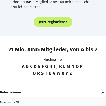
Schon als Basis-Mitglied kannst Du Deine Job-Suche
deutlich optimieren.
Jetzt registrieren
21 Mio. XING Mitglieder, von A bis Z
Nachname:
A
B
C
D
E
F
G
H
I
J
K
L
M
N
O
P
Q
R
S
T
U
V
W
X
Y
Z
Unternehmen
New Work SE