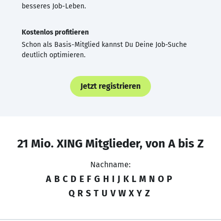
besseres Job-Leben.
Kostenlos profitieren
Schon als Basis-Mitglied kannst Du Deine Job-Suche
deutlich optimieren.
Jetzt registrieren
21 Mio. XING Mitglieder, von A bis Z
Nachname:
A
B
C
D
E
F
G
H
I
J
K
L
M
N
O
P
Q
R
S
T
U
V
W
X
Y
Z