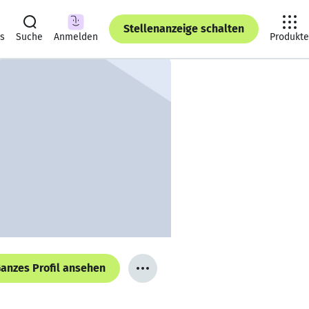
Stellenanzeige schalten
ts
Suche
Anmelden
Produkte
anzes Profil ansehen