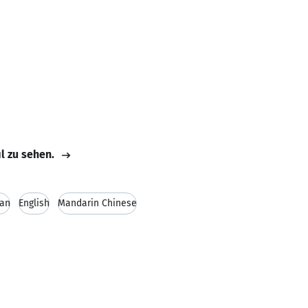
il zu sehen.
an
English
Mandarin Chinese