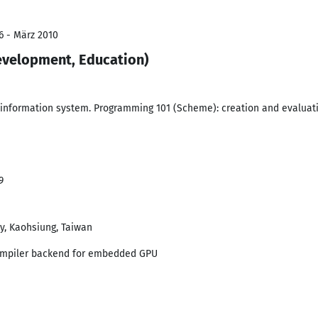
6 - März 2010
evelopment, Education)
-information system. Programming 101 (Scheme): creation and evalua
9
y, Kaohsiung, Taiwan
ompiler backend for embedded GPU