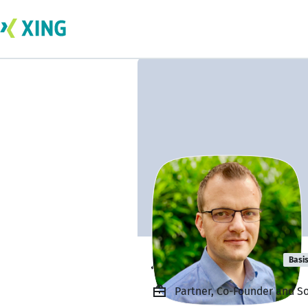
Julian Raschke
Basi
Partner, Co-Founder and S