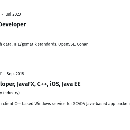
 - Juni 2023
 Developer
lth data, IHE/gematik standards, OpenSSL, Conan
11 - Sep. 2018
oper, JavaFX, C++, iOS, Java EE
y industry)
ch client C++ based Windows service for SCADA Java-based app backe