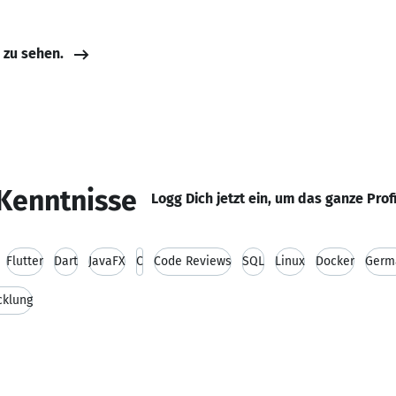
e zu sehen.
Kenntnisse
Logg Dich jetzt ein, um das ganze Prof
Flutter
Dart
JavaFX
C
Code Reviews
SQL
Linux
Docker
Germ
cklung