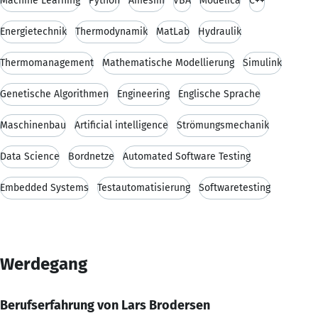
Machine Learning
Python
Amesim
VBA
Modelica
C++
Energietechnik
Thermodynamik
MatLab
Hydraulik
Thermomanagement
Mathematische Modellierung
Simulink
Genetische Algorithmen
Engineering
Englische Sprache
Maschinenbau
Artificial intelligence
Strömungsmechanik
Data Science
Bordnetze
Automated Software Testing
Embedded Systems
Testautomatisierung
Softwaretesting
Werdegang
Berufserfahrung von Lars Brodersen