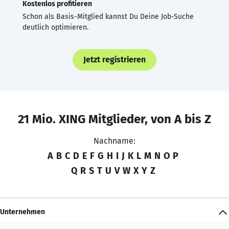
Kostenlos profitieren
Schon als Basis-Mitglied kannst Du Deine Job-Suche
deutlich optimieren.
Jetzt registrieren
21 Mio. XING Mitglieder, von A bis Z
Nachname:
A
B
C
D
E
F
G
H
I
J
K
L
M
N
O
P
Q
R
S
T
U
V
W
X
Y
Z
Unternehmen