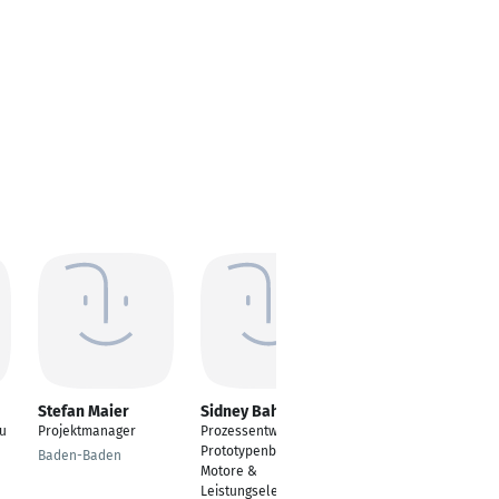
Stefan Maier
Sidney Bahlinger
Steffen Hermann
eu
Projektmanager
Prozessentwicklung
Leiter Prototypenbau
Prototypenbau E-
Baden-Baden
Bühl
Motore &
Leistungselektronik