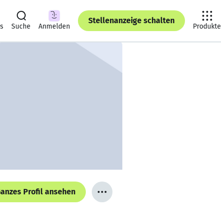
Stellenanzeige schalten
ts
Suche
Anmelden
Produkte
anzes Profil ansehen