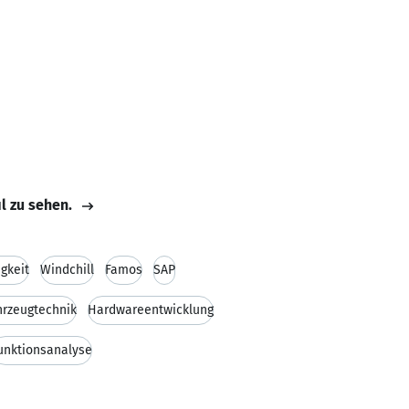
il zu sehen.
igkeit
Windchill
Famos
SAP
hrzeugtechnik
Hardwareentwicklung
unktionsanalyse