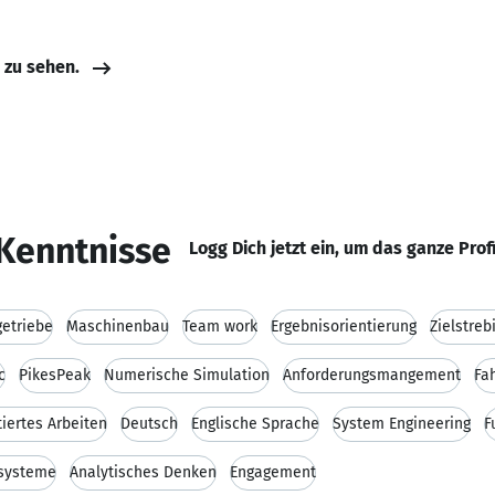
e zu sehen.
Kenntnisse
Logg Dich jetzt ein, um das ganze Prof
etriebe
Maschinenbau
Team work
Ergebnisorientierung
Zielstreb
c
PikesPeak
Numerische Simulation
Anforderungsmangement
Fa
tiertes Arbeiten
Deutsch
Englische Sprache
System Engineering
F
esysteme
Analytisches Denken
Engagement