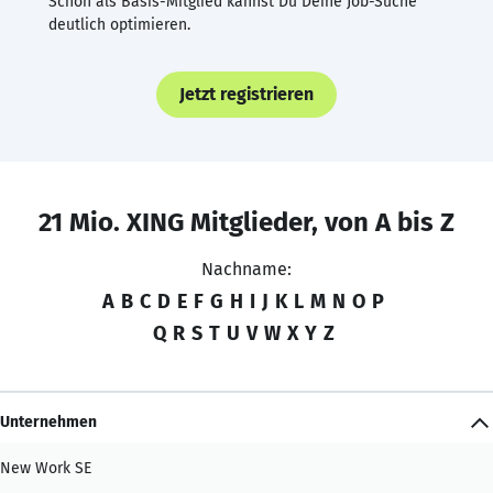
Schon als Basis-Mitglied kannst Du Deine Job-Suche
deutlich optimieren.
Jetzt registrieren
21 Mio. XING Mitglieder, von A bis Z
Nachname:
A
B
C
D
E
F
G
H
I
J
K
L
M
N
O
P
Q
R
S
T
U
V
W
X
Y
Z
Unternehmen
New Work SE