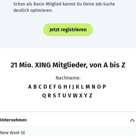
Schon als Basis-Mitglied kannst Du Deine Job-Suche
deutlich optimieren.
Jetzt registrieren
21 Mio. XING Mitglieder, von A bis Z
Nachname:
A
B
C
D
E
F
G
H
I
J
K
L
M
N
O
P
Q
R
S
T
U
V
W
X
Y
Z
Unternehmen
New Work SE