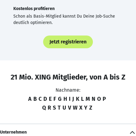
Kostenlos profitieren
Schon als Basis-Mitglied kannst Du Deine Job-Suche
deutlich optimieren.
Jetzt registrieren
21 Mio. XING Mitglieder, von A bis Z
Nachname:
A
B
C
D
E
F
G
H
I
J
K
L
M
N
O
P
Q
R
S
T
U
V
W
X
Y
Z
Unternehmen