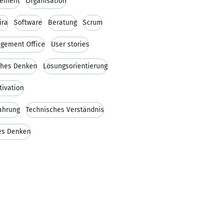
gement
Organisation
Jira
Software
Beratung
Scrum
agement Office
User stories
ches Denken
Lösungsorientierung
tivation
ahrung
Technisches Verständnis
es Denken