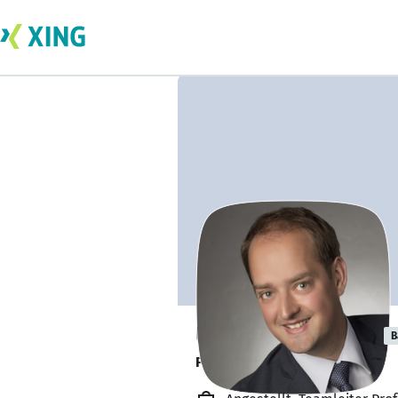
Ulrich Biermann
B
Projektmanagement