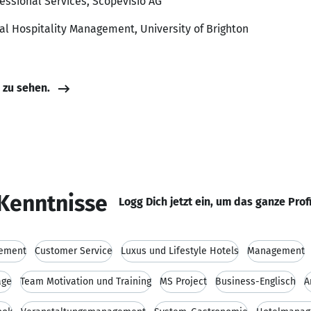
fessional Services, Scopevisio AG
nal Hospitality Management, University of Brighton
e zu sehen.
Kenntnisse
Logg Dich jetzt ein, um das ganze Prof
gement
Customer Service
Luxus und Lifestyle Hotels
Management
age
Team Motivation und Training
MS Project
Business-Englisch
A