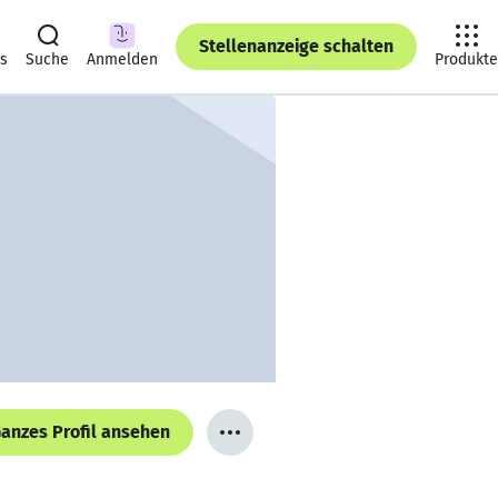
Stellenanzeige schalten
ts
Suche
Anmelden
Produkte
anzes Profil ansehen