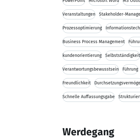
PowerPoint
Microsoft Word
MS Outl
Veranstaltungen
Stakeholder-Manag
Prozessoptimierung
Informationstech
Business Process Management
Führu
kundenorientierung
Selbstständigkeit
Verantwortungsbewusstsein
Führung
Freundlichkeit
Durchsetzungsvermög
Schnelle Auffassungsgabe
Strukturie
Werdegang