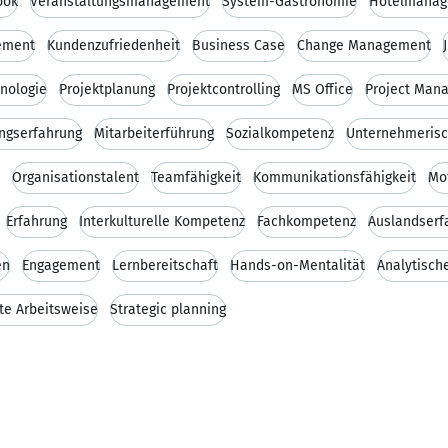
ook
Veranstaltungsmanagement
System-Gastronomie
Hotelmana
ement
Kundenzufriedenheit
Business Case
Change Management
nologie
Projektplanung
Projektcontrolling
MS Office
Project Man
ngserfahrung
Mitarbeiterführung
Sozialkompetenz
Unternehmeris
Organisationstalent
Teamfähigkeit
Kommunikationsfähigkeit
Mo
Erfahrung
Interkulturelle Kompetenz
Fachkompetenz
Auslandserf
en
Engagement
Lernbereitschaft
Hands-on-Mentalität
Analytisch
rte Arbeitsweise
Strategic planning