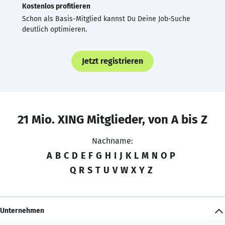
Kostenlos profitieren
Schon als Basis-Mitglied kannst Du Deine Job-Suche
deutlich optimieren.
Jetzt registrieren
21 Mio. XING Mitglieder, von A bis Z
Nachname:
A
B
C
D
E
F
G
H
I
J
K
L
M
N
O
P
Q
R
S
T
U
V
W
X
Y
Z
Unternehmen