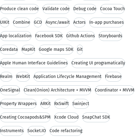
Produce clean code
Validate code
Debug code
Cocoa Touch
UIKit
Combine
GCD
Async/await
Actors
In-app purchases
App localization
Facebook SDK
Github Actions
Storyboards
Coredata
MapKit
Google maps SDK
Git
Apple Human Interface Guidelines
Creating UI programatically
Realm
WebKit
Application Lifecycle Management
Firebase
OneSignal
Clean(Onion) Architecture + MVVM
Coordinator + MVVM
Property Wrappers
ARKit
RxSwift
Swinject
Creating Cocoapods&SPM
Xcode Cloud
SnapChat SDK
Instruments
Socket.IO
Code refactoring