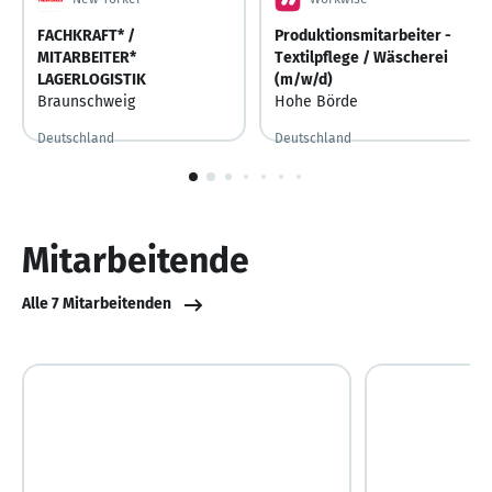
FACHKRAFT* /
Produktionsmitarbeiter -
MITARBEITER*
Textilpflege / Wäscherei
LAGERLOGISTIK
(m/w/d)
Braunschweig
Hohe Börde
Deutschland
Deutschland
Vor 5 Tagen
Vor 5 Tagen veröffentlicht
Vor 4 Tagen
Vor 4 Tagen veröffentlicht
1
von
10
Mitarbeitende
Alle 7 Mitarbeitenden