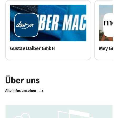
Gustav Daiber GmbH
Mey Gmb
Über uns
Alle Infos ansehen