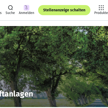
Stellenanzeige schalten
ts
Suche
Anmelden
Produkte
ftanlagen