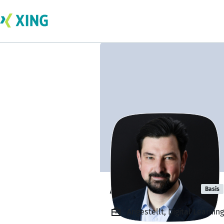
André Mersch
Basis
Angestellt, Digital Learnin