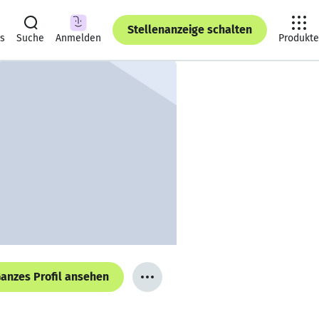
Stellenanzeige schalten
ts
Suche
Anmelden
Produkte
anzes Profil ansehen