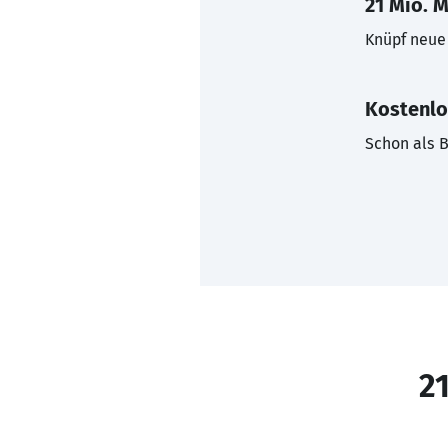
21 Mio. M
Knüpf neue 
Kostenlo
Schon als B
21