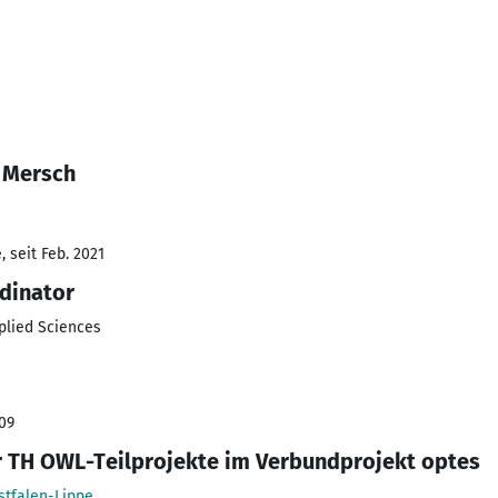
 Mersch
 seit Feb. 2021
rdinator
pplied Sciences
009
er TH OWL-Teilprojekte im Verbundprojekt optes
tfalen-Lippe