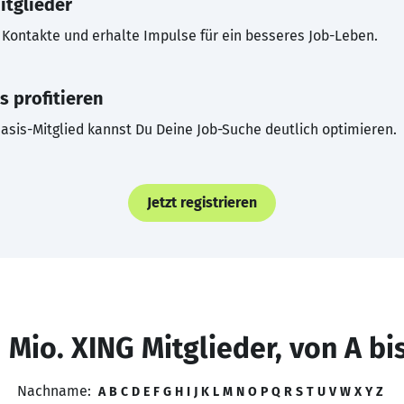
itglieder
Kontakte und erhalte Impulse für ein besseres Job-Leben.
s profitieren
asis-Mitglied kannst Du Deine Job-Suche deutlich optimieren.
Jetzt registrieren
 Mio. XING Mitglieder, von A bi
Nachname:
A
B
C
D
E
F
G
H
I
J
K
L
M
N
O
P
Q
R
S
T
U
V
W
X
Y
Z