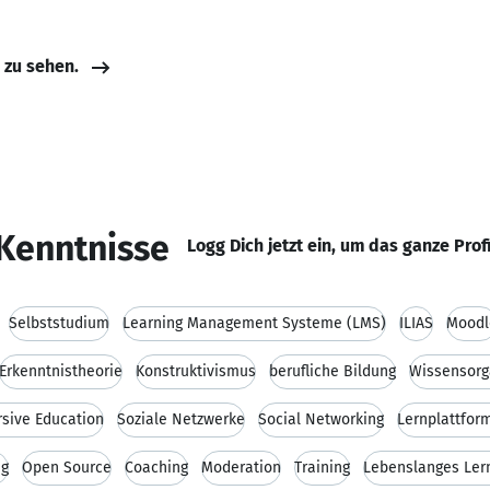
e zu sehen.
Kenntnisse
Logg Dich jetzt ein, um das ganze Prof
Selbststudium
Learning Management Systeme (LMS)
ILIAS
Moodl
Erkenntnistheorie
Konstruktivismus
berufliche Bildung
Wissensorg
sive Education
Soziale Netzwerke
Social Networking
Lernplattfor
ng
Open Source
Coaching
Moderation
Training
Lebenslanges Ler