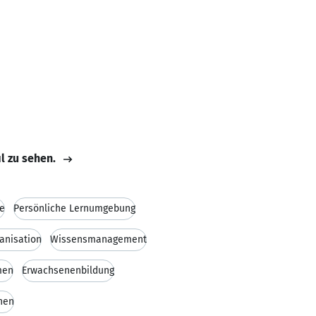
il zu sehen.
e
Persönliche Lernumgebung
anisation
Wissensmanagement
men
Erwachsenenbildung
nen