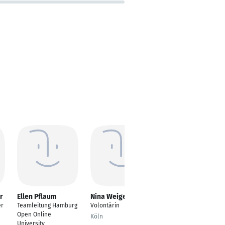
r
Ellen Pflaum
Nina Weigert
Jürgen Schwenk
er
Teamleitung Hamburg
Volontärin
Leiter HR-IT
Open Online
Köln
Mainz
University