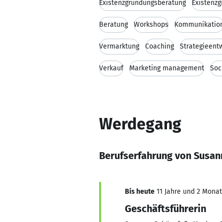
Existenzgründungsberatung
Existenz
Beratung
Workshops
Kommunikatio
Vermarktung
Coaching
Strategieent
Verkauf
Marketing management
Soc
Werdegang
Berufserfahrung von Susa
Bis heute
11 Jahre und 2 Monate
Geschäftsführerin