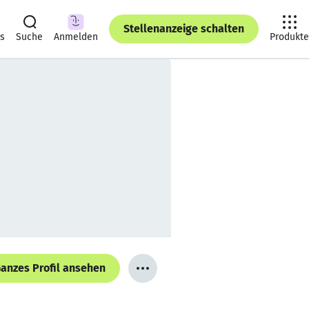
Stellenanzeige schalten
ts
Suche
Anmelden
Produkte
anzes Profil ansehen