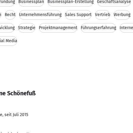
gründung
Businessplan
Businessplan-Erstellung
Geschäftsanalyse
n
Recht
Unternehmensführung
Sales Support
Vertrieb
Werbung
wicklung
Strategie
Projektmanagement
Führungserfahrung
Intern
ial Media
nne Schönefuß
, seit Juli 2015