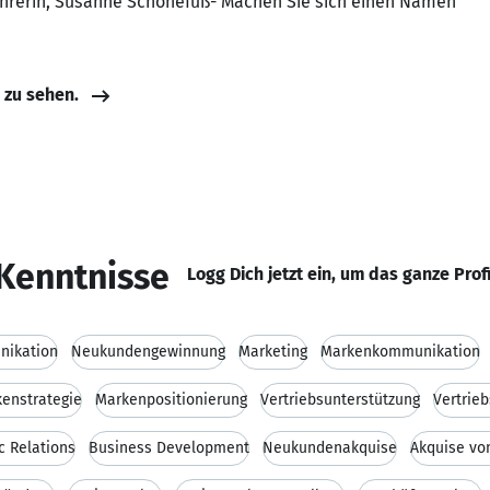
ührerin, Susanne Schönefuß- Machen Sie sich einen Namen
e zu sehen.
Kenntnisse
Logg Dich jetzt ein, um das ganze Prof
nikation
Neukundengewinnung
Marketing
Markenkommunikation
enstrategie
Markenpositionierung
Vertriebsunterstützung
Vertrie
c Relations
Business Development
Neukundenakquise
Akquise v