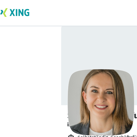
Susanne Schönef
ist offen für Projekte. 🔎