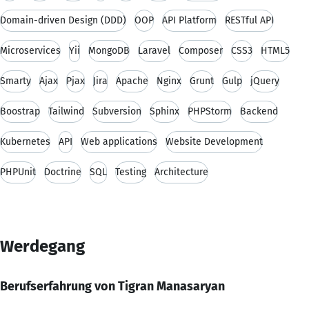
Domain-driven Design (DDD)
OOP
API Platform
RESTful API
Microservices
Yii
MongoDB
Laravel
Composer
CSS3
HTML5
Smarty
Ajax
Pjax
Jira
Apache
Nginx
Grunt
Gulp
jQuery
Boostrap
Tailwind
Subversion
Sphinx
PHPStorm
Backend
Kubernetes
API
Web applications
Website Development
PHPUnit
Doctrine
SQL
Testing
Architecture
Werdegang
Berufserfahrung von Tigran Manasaryan