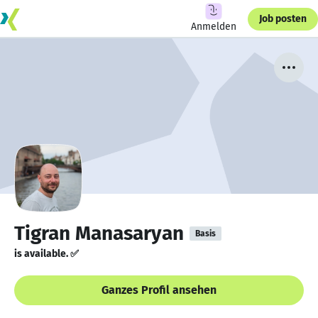
Job posten
Anmelden
Tigran Manasaryan
Basis
is available. ✅
Ganzes Profil ansehen