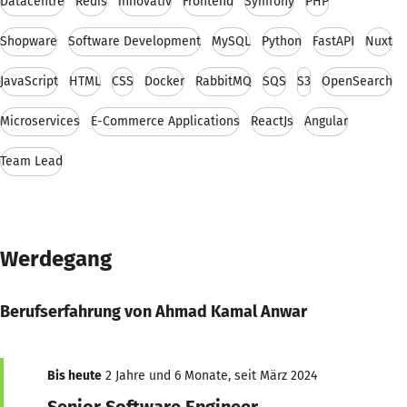
Datacentre
Redis
innovativ
Frontend
Symfony
PHP
Shopware
Software Development
MySQL
Python
FastAPI
Nuxt
JavaScript
HTML
CSS
Docker
RabbitMQ
SQS
S3
OpenSearch
Microservices
E-Commerce Applications
ReactJs
Angular
Team Lead
Werdegang
Berufserfahrung von Ahmad Kamal Anwar
Bis heute
2 Jahre und 6 Monate, seit März 2024
Senior Software Engineer