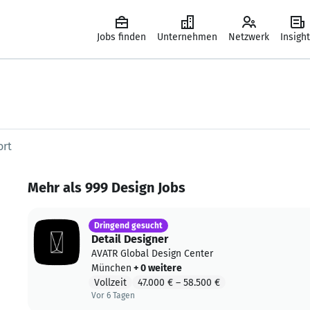
Jobs finden
Unternehmen
Netzwerk
Insigh
che eingeben
Mehr als
999
Design Jobs
Dringend gesucht
Detail Designer
AVATR Global Design Center
München
+ 0 weitere
Vollzeit
47.000 €
–
58.500 €
Vor 6 Tagen
Vor 6 Tagen veröffentlicht