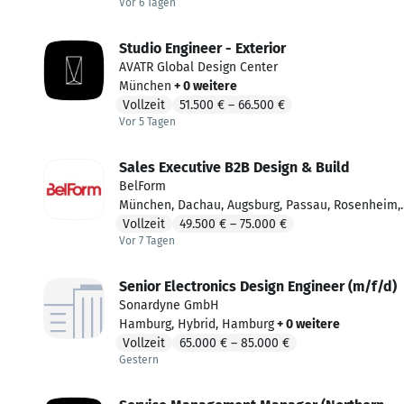
Vor 6 Tagen
Vor 6 Tagen veröffentlicht
Studio Engineer - Exterior
AVATR Global Design Center
München
+ 0 weitere
Vollzeit
51.500 €
–
66.500 €
Vor 5 Tagen
Vor 5 Tagen veröffentlicht
Sales Executive B2B Design & Build
BelForm
München
,
Dachau
,
Augsburg
,
Passau
,
Rosenheim
,
Freising
Vollzeit
,
Ingolstadt
49.500 €
–
,
Landshut
75.000 €
,
Vor 7 Tagen
Vor 7 Tagen veröffentlicht
Regensburg
+ 0 weitere
Senior Electronics Design Engineer (m/f/d)
Sonardyne GmbH
Hamburg
,
Hybrid
,
Hamburg
+ 0 weitere
Vollzeit
65.000 €
–
85.000 €
Gestern
Gestern veröffentlicht