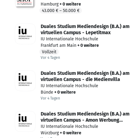
Hamburg
+ 0 weitere
43.000 €
–
50.000 €
Duales Studium Mediendesign (B.A.) am
virtuellen Campus - Lepetitmax
IU Internationale Hochschule
Frankfurt am Main
+ 0 weitere
Vollzeit
Vor 4 Tagen
Vor 4 Tagen veröffentlicht
Duales Studium Mediendesign (B.A.) am
virtuellen Campus - die Medienvilla
IU Internationale Hochschule
Bünde
+ 0 weitere
Vor 4 Tagen
Vor 4 Tagen veröffentlicht
Duales Studium Mediendesign (B.A.) am
virtuellen Campus - Amon Werbung
Würzburg GmbH & Co. KG
IU Internationale Hochschule
Würzburg
+ 0 weitere