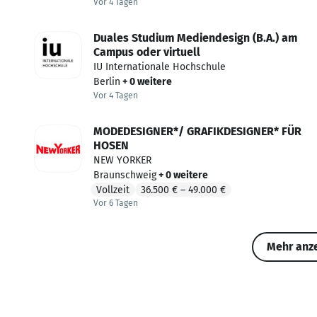
Vor 4 Tagen
Vor 4 Tagen veröffentlicht
Duales Studium Mediendesign (B.A.) am
Campus oder virtuell
IU Internationale Hochschule
Berlin
+ 0 weitere
Vor 4 Tagen
Vor 4 Tagen veröffentlicht
MODEDESIGNER*/ GRAFIKDESIGNER* FÜR
HOSEN
NEW YORKER
Braunschweig
+ 0 weitere
Vollzeit
36.500 €
–
49.000 €
Vor 6 Tagen
Vor 6 Tagen veröffentlicht
Mehr anz