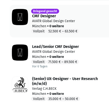
Dringend gesucht
CMF Designer
AVATR Global Design Center
München
+ 0 weitere
Vollzeit
52.500 €
–
63.500 €
Lead/Senior CMF Designer
AVATR Global Design Center
München
+ 0 weitere
Vollzeit
71.500 €
–
89.500 €
Vor 6 Tagen
Vor 6 Tagen veröffentlicht
(Senior) UX-Designer - User Research
(m/w/d)
Verlag C.H.BECK
München
+ 0 weitere
Vollzeit
35.000 €
–
50.000 €