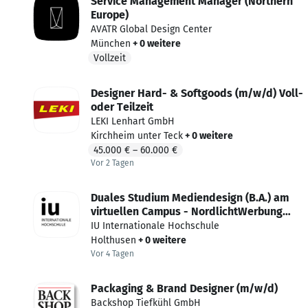
Service Management Manager (Northern
Europe)
AVATR Global Design Center
München
+ 0 weitere
Vollzeit
Designer Hard- & Softgoods (m/w/d) Voll-
oder Teilzeit
LEKI Lenhart GmbH
Kirchheim unter Teck
+ 0 weitere
45.000 €
–
60.000 €
Vor 2 Tagen
Vor 2 Tagen veröffentlicht
Duales Studium Mediendesign (B.A.) am
virtuellen Campus - NordlichtWerbung
GmbH
IU Internationale Hochschule
Holthusen
+ 0 weitere
Vor 4 Tagen
Vor 4 Tagen veröffentlicht
Packaging & Brand Designer (m/w/d)
Backshop Tiefkühl GmbH