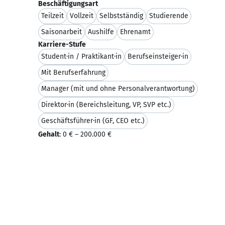
Beschäftigungsart
Teilzeit
Vollzeit
Selbstständig
Studierende
Saisonarbeit
Aushilfe
Ehrenamt
Karriere-Stufe
Student·in / Praktikant·in
Berufseinsteiger·in
Mit Berufserfahrung
Manager (mit und ohne Personalverantwortung)
Direktor·in (Bereichsleitung, VP, SVP etc.)
Geschäftsführer·in (GF, CEO etc.)
Gehalt
:
0 €
–
200.000 €