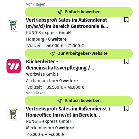
Vor 7 Tagen
Vor 7 Tagen veröffentlicht
Einfach bewerben
Vertriebsprofi Sales im Außendienst
(m/w/d) im Bereich Gastronomie &
Hotellerie für das Verkaufsgebiet
RUNGIS express GmbH
Hamburg und Umgebung
Hamburg
+ 0 weitere
Vollzeit
46.000 €
–
74.000 €
Zur Arbeitgeber-Website
Küchenleiter -
Gemeinschaftsverpflegung /
Gastronomie (m/w/d)
Workwise GmbH
Aschau am Inn
+ 0 weitere
Vollzeit
35.500 €
–
46.000 €
Vor 3 Tagen
Vor 3 Tagen veröffentlicht
Einfach bewerben
Vertriebsprofi Sales im Außendienst /
Homeoffice (m/w/d) im Bereich
Gastronomie & Hotellerie für
RUNGIS express GmbH
Verkaufsgebiet Luxemburg / Elsass
Meckenheim
+ 0 weitere
46.000 €
–
74.000 €