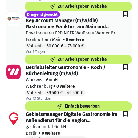
Zur Arbeitgeber-Website
Dringend gesucht
Key Account Manager (m/w/div)
Gastronomie Frankfurt am Main und
Hessen
Privatbrauerei ERDINGER Weißbräu Werner Bro
mbach GmbH
Frankfurt am Main
+ 0 weitere
Vollzeit
50.000 €
–
75.000 €
Vor 7 Tagen
Vor 7 Tagen veröffentlicht
Zur Arbeitgeber-Website
Betriebsleiter Gastronomie - Koch /
Küchenleitung (m/w/d)
Workwise GmbH
Wachsenburg
+ 0 weitere
Vollzeit
39.500 €
–
49.500 €
Vor 13 Stunden
Vor 13 Stunden veröffentlicht
Einfach bewerben
Gebietsmanager Digitale Gastronomie im
Außendienst für die Region
Berlin/Nordost (w/m/d)
gastivo portal GmbH
Berlin
+ 0 weitere