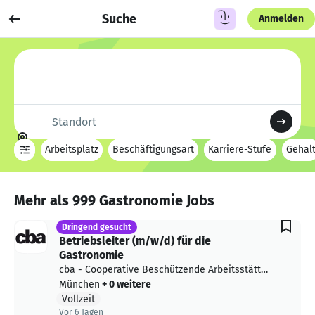
Suche
Job posten
Anmelden
Anmelden
Text für Job-Suche eingeben
Standort
Arbeitsplatz
Beschäftigungsart
Karriere-Stufe
Gehal
Mehr als
999
Gastronomie Jobs
Dringend gesucht
Betriebsleiter (m/w/d) für die
Gastronomie
cba - Cooperative Beschützende Arbeitsstätte
n e.V.
München
+ 0 weitere
Vollzeit
Vor 6 Tagen
Vor 6 Tagen veröffentlicht