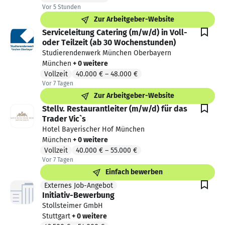
Vor 5 Stunden
Vor 5 Stunden veröffentlicht
Zur Arbeitgeber-Website
Serviceleitung Catering (m/w/d) in Voll-
oder Teilzeit (ab 30 Wochenstunden)
Studierendenwerk München Oberbayern
München
+ 0 weitere
Vollzeit
40.000 €
–
48.000 €
Vor 7 Tagen
Vor 7 Tagen veröffentlicht
Zur Arbeitgeber-Website
Stellv. Restaurantleiter (m/w/d) für das
Trader Vic`s
Hotel Bayerischer Hof München
München
+ 0 weitere
Vollzeit
40.000 €
–
55.000 €
Vor 7 Tagen
Vor 7 Tagen veröffentlicht
Einfach bewerben
Externes Job-Angebot
Externes Job-Angebot. Von einem Partner.
Initiativ-Bewerbung
Stollsteimer GmbH
Stuttgart
+ 0 weitere