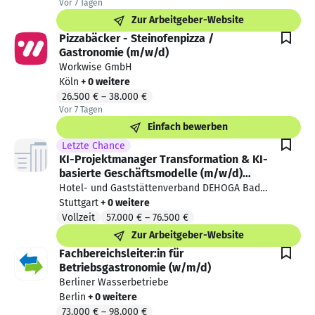
Vor 7 Tagen
Vor 7 Tagen veröffentlicht
Zur Arbeitgeber-Website
Pizzabäcker - Steinofenpizza /
Gastronomie (m/w/d)
Workwise GmbH
Köln
+ 0 weitere
26.500 €
–
38.000 €
Vor 7 Tagen
Vor 7 Tagen veröffentlicht
Einfach bewerben
Letzte Chance
KI-Projektmanager Transformation & KI-
basierte Geschäftsmodelle (m/w/d)
Hotellerie & Gastronomie
Hotel- und Gaststättenverband DEHOGA Baden
-Württemberg e.V.
Stuttgart
+ 0 weitere
Vollzeit
57.000 €
–
76.500 €
Zur Arbeitgeber-Website
Fachbereichsleiter:in für
Betriebsgastronomie (w/m/d)
Berliner Wasserbetriebe
Berlin
+ 0 weitere
73.000 €
–
98.000 €