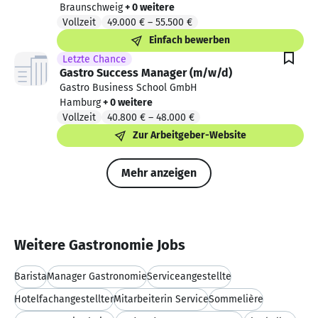
Braunschweig
+ 0 weitere
Vollzeit
49.000 €
–
55.500 €
Einfach bewerben
Letzte Chance
Gastro Success Manager (m/w/d)
Gastro Business School GmbH
Hamburg
+ 0 weitere
Vollzeit
40.800 €
–
48.000 €
Zur Arbeitgeber-Website
Mehr anzeigen
Weitere Gastronomie Jobs
Barista
Manager Gastronomie
Serviceangestellte
Hotelfachangestellter
Mitarbeiterin Service
Sommelière