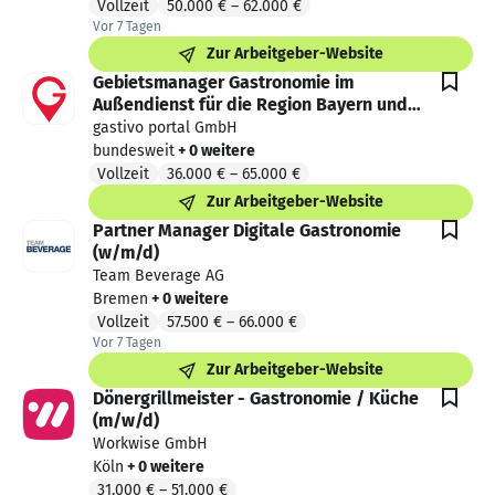
Vollzeit
50.000 €
–
62.000 €
Vor 7 Tagen
Vor 7 Tagen veröffentlicht
Zur Arbeitgeber-Website
Gebietsmanager Gastronomie im
Außendienst für die Region Bayern und
Baden-Württemberg (w/m/d)
gastivo portal GmbH
bundesweit
+ 0 weitere
Vollzeit
36.000 €
–
65.000 €
Zur Arbeitgeber-Website
Partner Manager Digitale Gastronomie
(w/m/d)
Team Beverage AG
Bremen
+ 0 weitere
Vollzeit
57.500 €
–
66.000 €
Vor 7 Tagen
Vor 7 Tagen veröffentlicht
Zur Arbeitgeber-Website
Dönergrillmeister - Gastronomie / Küche
(m/w/d)
Workwise GmbH
Köln
+ 0 weitere
31.000 €
–
51.000 €