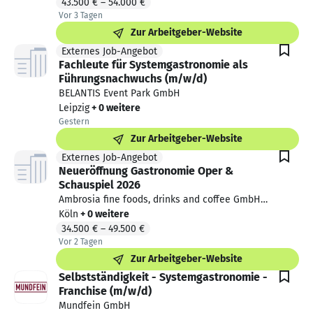
43.500 €
–
54.000 €
Vor 3 Tagen
Vor 3 Tagen veröffentlicht
Zur Arbeitgeber-Website
Externes Job-Angebot
Externes Job-Angebot. Von einem Partner.
Fachleute für Systemgastronomie als
Führungsnachwuchs (m/w/d)
BELANTIS Event Park GmbH
Leipzig
+ 0 weitere
Gestern
Gestern veröffentlicht
Zur Arbeitgeber-Website
Externes Job-Angebot
Externes Job-Angebot. Von einem Partner.
Neueröffnung Gastronomie Oper &
Schauspiel 2026
Ambrosia fine foods, drinks and coffee GmbH
& Co. KG
Köln
+ 0 weitere
34.500 €
–
49.500 €
Vor 2 Tagen
Vor 2 Tagen veröffentlicht
Zur Arbeitgeber-Website
Selbstständigkeit - Systemgastronomie -
Franchise (m/w/d)
Mundfein GmbH