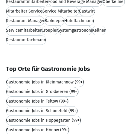
Restaurantmitarbeiter
Food and Beverage Manager
Oberkellner
Mitarbeiter Service
Service Mitarbeiter
Gastwirt
Restaurant Manager
Barkeeper
Hotelfachmann
Servicemitarbeiter
Croupier
Systemgastronom
Kellner
Restaurantfachmann
Top Orte für Gastronomie Jobs
Gastronomie Jobs in Kleinmachnow
(99+)
Gastronomie Jobs in Großbeeren
(99+)
Gastronomie Jobs in Teltow
(99+)
Gastronomie Jobs in Schönefeld
(99+)
Gastronomie Jobs in Hoppegarten
(99+)
Gastronomie Jobs in Hönow
(99+)